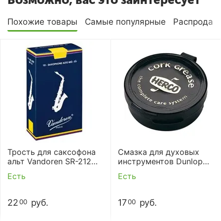
Похожие товары
Самые популярные
Распродаж
Трость для саксофона
Смазка для духовых
альт Vandoren SR-212
инструментов Dunlop
(2)
HE70 CORK GREASE
Есть
Есть
22
руб.
17
руб.
00
00