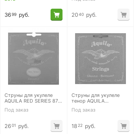
36
руб.
20
руб.
99
40
Струны для укулеле
Струны для укулеле
AQUILA RED SERIES 87U
тенор AQUILA
тенор (High G-C-E-A)
BIONYLON 63U
Под заказ
Под заказ
26
руб.
18
руб.
01
22