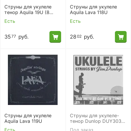
Струны для укулеле
Струны для укулеле
тенор Aquila 19U (8
Aquila Lava 118U
струн)
Есть
Есть
35
руб.
28
руб.
77
02
Струны для укулеле
Струны для укулеле-
Aquila Lava 119U
тенор Dunlop DUY303
Tenor
Есть
Под заказ