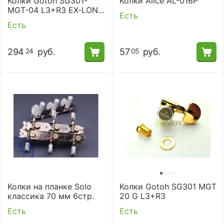
Колки Gotoh SG301-
Колки Alice AL-016P
MGT-04 L3+R3 EX-LONG
Есть
C.
Есть
294
руб.
57
руб.
24
05
Колки на планке Solo
Колки Gotoh SG301 MGT
классика 70 мм 6стр.
20 G L3+R3
Есть
Есть