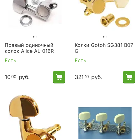
Правый одиночный
Колки Gotoh SG381 B07
колок Alice AL-016R
G
Есть
Есть
10
руб.
321
руб.
00
10