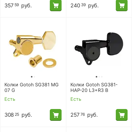
357
руб.
240
руб.
59
39
Колки Gotoh SG381 MG
Колки Gotoh SG381-
07 G
HAP-20 L3+R3 B
Есть
Есть
308
руб.
257
руб.
25
76