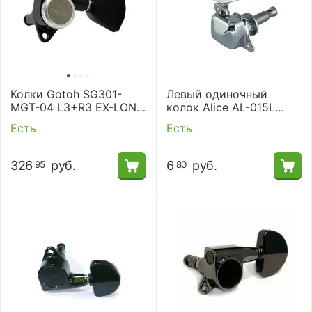
Колки Gotoh SG301-
Левый одиночный
MGT-04 L3+R3 EX-LONG
колок Alice AL-015L
B.
хром
Есть
Есть
326
руб.
6
руб.
95
80