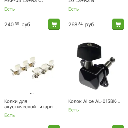
HAP-04 L3+R3 C.
20 L3+R3 B
Есть
Есть
240
руб.
268
руб.
39
84
Колки для
Колок Alice AL-015BK-L
акустической гитары
Есть
Alice AOD-017AP
Есть