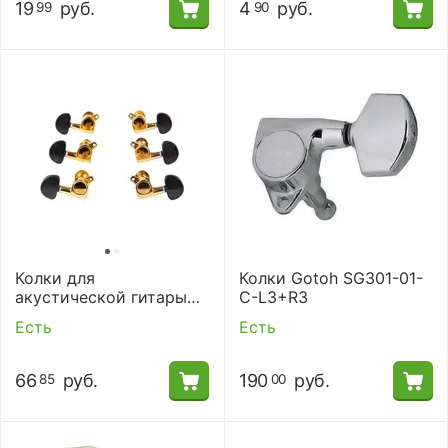
19
руб.
4
руб.
99
90
Колки для
Колки Gotoh SG301-01-
акустической гитары
C-L3+R3
Alice AP-016V3JP
Есть
Есть
66
руб.
190
руб.
85
00