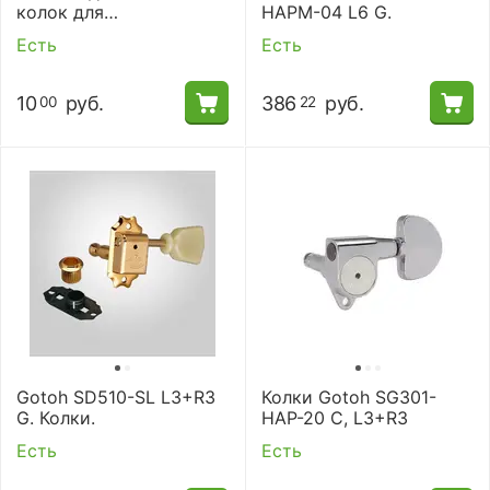
колок для
HAPM-04 L6 G.
акустической гитары
Есть
Есть
Alice AL-016L
10
руб.
386
руб.
00
22
Gotoh SD510-SL L3+R3
Колки Gotoh SG301-
G. Колки.
HAP-20 C, L3+R3
Есть
Есть