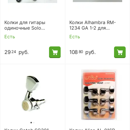
Колки для гитары
Колки Alhambra RM-
одиночные Solo
1234 GA 1-2 для
(комплект)
акустической и
Есть
Есть
электрогитары.
29
руб.
108
руб.
24
80