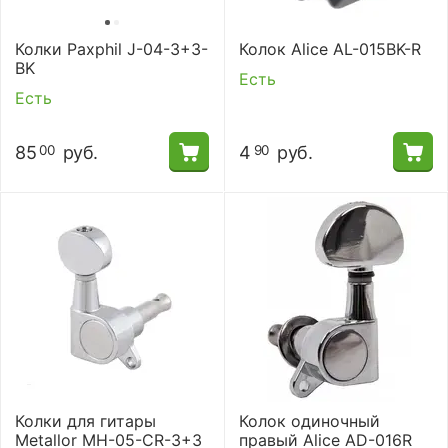
Колки Paxphil J-04-3+3-
Колок Alice AL-015BK-R
BK
Есть
Есть
85
руб.
4
руб.
00
90
Колки для гитары
Колок одиночный
Metallor MH-05-CR-3+3
правый Alice AD-016R