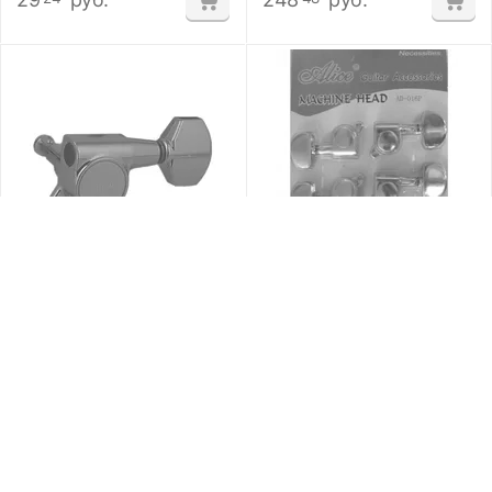
Gotoh SG301-01 L3+R3
Колки Alice AD-016P
CK. Колки.
(комплект)
Под заказ
Под заказ
176
руб.
55
руб.
74
01