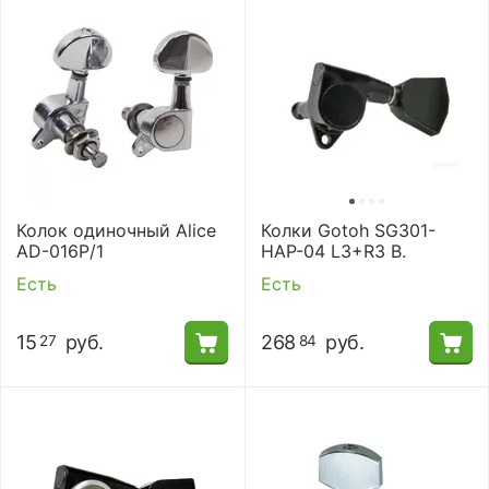
Колок одиночный Alice
Колки Gotoh SG301-
AD-016P/1
HAP-04 L3+R3 B.
Есть
Есть
15
руб.
268
руб.
27
84