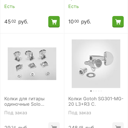
Есть
Есть
45
руб.
10
руб.
02
00
Колки для гитары
Колки Gotoh SG301-MG-
одиночные Solo
20 L3+R3 C.
(комплект).
Под заказ
Под заказ
29
руб.
248
руб.
24
48