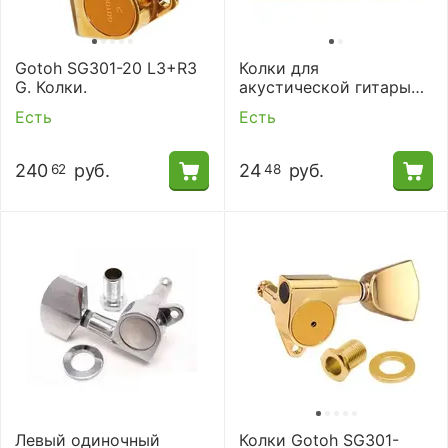
Gotoh SG301-20 L3+R3
Колки для
G. Колки.
акустической гитары
Alice AOD-017A
Есть
Есть
240
руб.
24
руб.
62
48
Левый одиночный
Колки Gotoh SG301-