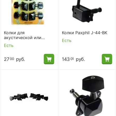
Колки для
Колки Paxphil J-44-BK
акустической или
Есть
электрогитары Alice AL-
Есть
015BK-P
27
руб.
143
руб.
00
01