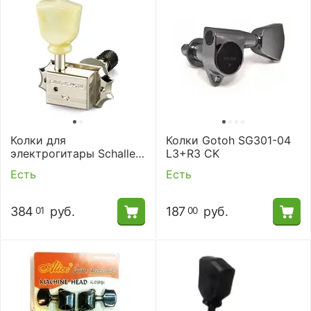
Колки для
Колки Gotoh SG301-04
электрогитары Schaller
L3+R3 CK
10140123.16.55
Есть
Есть
384
руб.
187
руб.
01
00