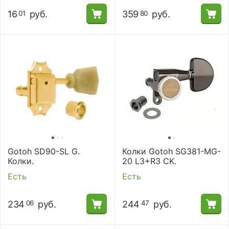
16
руб.
359
руб.
01
80
Gotoh SD90-SL G.
Колки Gotoh SG381-MG-
Колки.
20 L3+R3 CK.
Есть
Есть
234
руб.
244
руб.
06
47