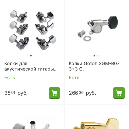
Колки для
Колки Gotoh SGM-B07
акустической гитары
3+3 C.
Alice AL-015P 3+3
Есть
Есть
38
руб.
266
руб.
01
36