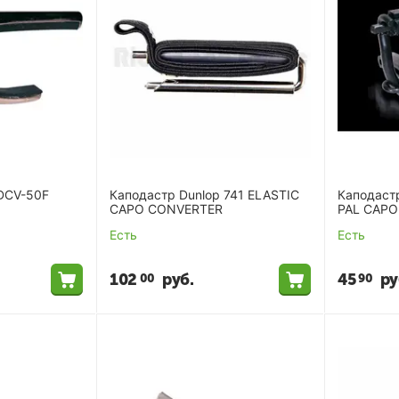
 DCV-50F
Каподастр Dunlop 741 ELASTIC
Каподаст
CAPO CONVERTER
PAL CAPO
Есть
Есть
102
руб.
45
ру
00
90