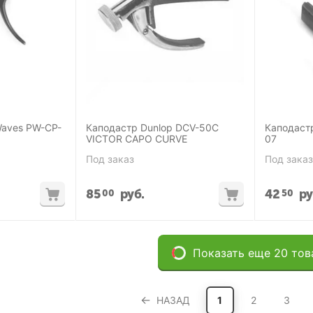
Waves PW-CP-
Каподастр Dunlop DCV-50C
Каподастр
VICTOR CAPO CURVE
07
Под заказ
Под заказ
85
руб.
42
ру
00
50
Показать еще 20 тов
НАЗАД
1
2
3