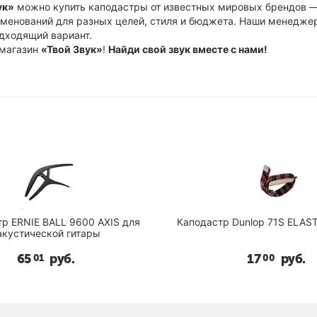
ук»
можно купить каподастры от известных мировых брендов 
аименований для разных целей, стиля и бюджета. Наши менедж
дходящий вариант.
 магазин
«Твой Звук»
!
Найди свой звук вместе с нами!
 ERNIE BALL 9600 AXIS для
Каподастр Dunlop 71S ELAST
кустической гитары
65
руб.
17
руб.
01
00