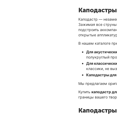
Каподастры 
Каподастр — незамен
Зажимая все струны 
подстроить аккомпан
открытые аппликатур
В нашем каталоге пр
Для акустически
полукруглый про
Для классически
классики, не вы
Каподастры для 
Мы предлагаем ориг
Купить
каподастр дл
границы вашего твор
Каподастры 