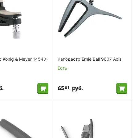
 Konig & Meyer 14540-
Каподастр Ernie Ball 9607 Axis
Есть
б.
65
руб.
01