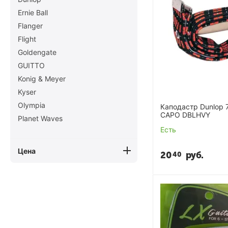
Ernie Ball
Flanger
Flight
Goldengate
GUITTO
Konig & Meyer
Kyser
Olympia
Каподастр Dunlop 
CAPO DBLHVY
Planet Waves
Есть
Цена
20
руб.
40