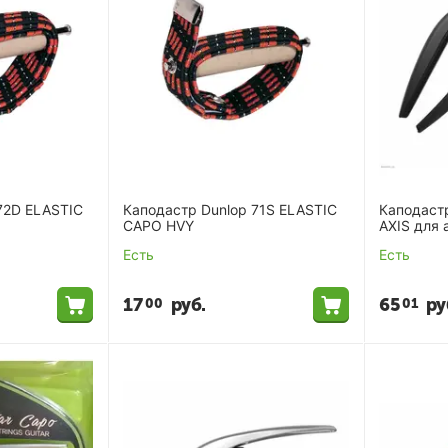
72D ELASTIC
Каподастр Dunlop 71S ELASTIC
Каподаст
CAPO HVY
AXIS для 
Есть
Есть
17
руб.
65
ру
00
01