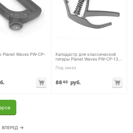
 Planet Waves PW-CP-
Каподастр для классической
гитары Planet Waves PW-CP-13
ARTIST CLASSICAL CAPO BLACK
Под заказ
б.
88
руб.
40
аров
ВПЕРЕД