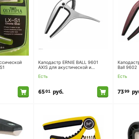
ссической
Каподастр ERNIE BALL 9601
Каподастр
-S1
AXIS для акустической и
Ball 9602
электрогитары
Есть
Есть
65
руб.
73
ру
01
99