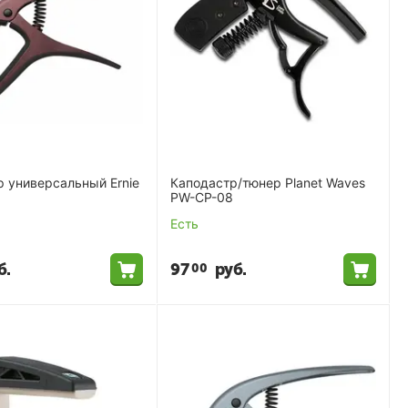
 универсальный Ernie
Каподастр/тюнер Planet Waves
PW-CP-08
Есть
б.
97
руб.
00