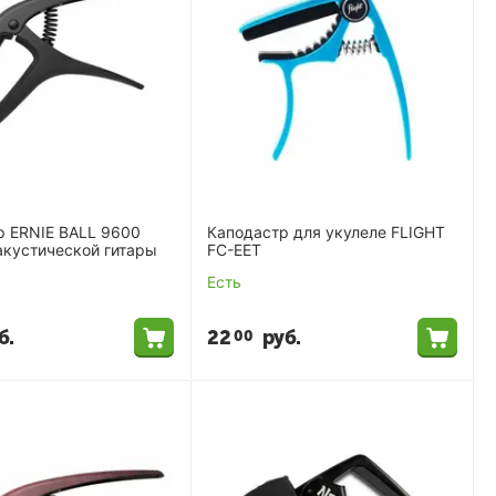
р ERNIE BALL 9600
Каподастр для укулеле FLIGHT
акустической гитары
FC-EET
Есть
б.
22
руб.
00