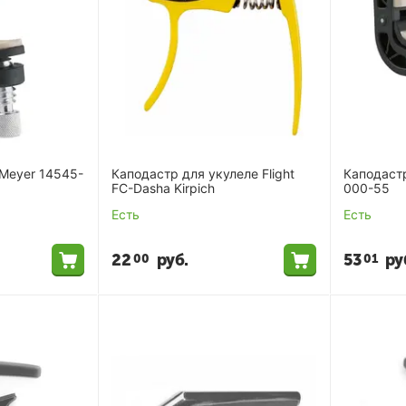
 Meyer 14545-
Каподастр для укулеле Flight
Каподастр
FC-Dasha Kirpich
000-55
Есть
Есть
22
руб.
53
ру
00
01