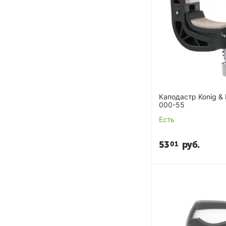
Каподастр Konig &
000-55
Есть
53
руб.
01