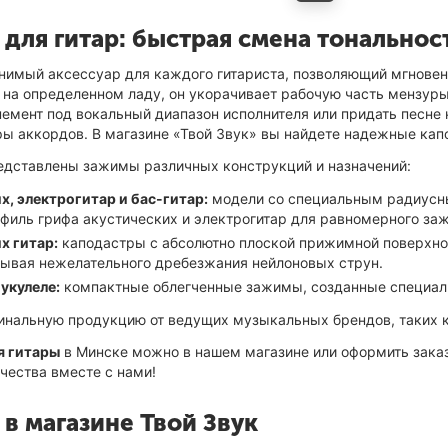
для гитар: быстрая смена тональнос
имый аксессуар для каждого гитариста, позволяющий мгновен
на определенном ладу, он укорачивает рабочую часть мензуры
емент под вокальный диапазон исполнителя или придать песне 
ы аккордов. В магазине «Твой Звук» вы найдете надежные кап
едставлены зажимы различных конструкций и назначений:
х, электрогитар и бас-гитар:
модели со специальным радиусны
филь грифа акустических и электрогитар для равномерного заж
х гитар:
каподастры с абсолютно плоской прижимной поверхнос
зывая нежелательного дребезжания нейлоновых струн.
укулеле:
компактные облегченные зажимы, созданные специальн
инальную продукцию от ведущих музыкальных брендов, таких 
я гитары
в Минске можно в нашем магазине или оформить заказ
чества вместе с нами!
в магазине Твой Звук