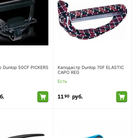
р Dunlop 50CF PICKERS
Каподастр Dunlop 70F ELASTIC
CAPO REG
Есть
б.
11
руб.
90