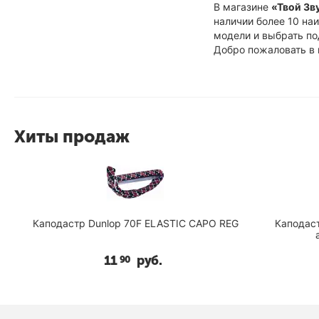
В магазине
«Твой Зв
наличии более 10 н
модели и выбрать по
Добро пожаловать в
Хиты продаж
O
Каподастр Dunlop 70F ELASTIC CAPO REG
Каподастр
а
11
руб.
90