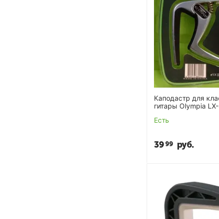
Каподастр для кла
гитары Olympia LX
Есть
39
руб.
99