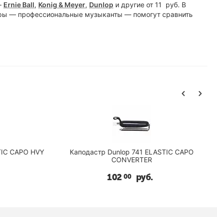
—
Ernie Ball
,
Konig & Meyer
,
Dunlop
и другие от
11
руб
. В
еры — профессиональные музыканты — помогут сравнить
IC CAPO HVY
Каподастр Dunlop 741 ELASTIC CAPO
CONVERTER
102
руб.
00