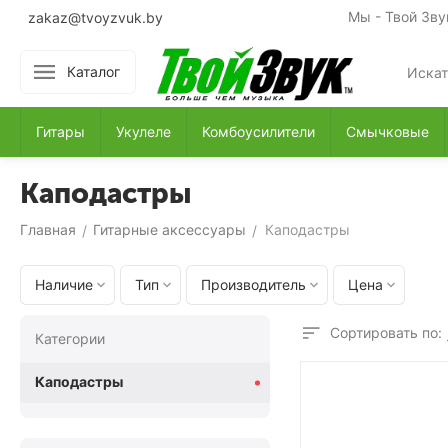
Мы - Твой Зву
zakaz@tvoyzvuk.by
Каталог
Гитары
Укулеле
Комбоусилители
Смычковые
Каподастры
Главная
Гитарные аксессуары
Каподастры
/
/
Наличие
Тип
Производитель
Цена
Сортировать по:
Категории
Каподастры