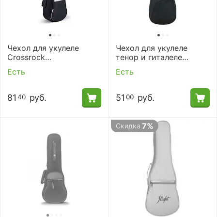
Чехол для укулеле
Чехол для укулеле
Crossrock
тенор и гиталеле
CRSG106CUSG
Armadil CM-403
Есть
Есть
81
руб.
51
руб.
40
00
7%
Скидка