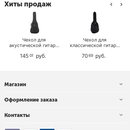
Хиты продаж
Чехол для
Чехол для
тары
классической гитары
электрогитары Music
DA-
Armadil C-401
Area RB10-EG-BLK
70
руб.
145
руб.
69
01
Магазин
Оформление заказа
Контакты