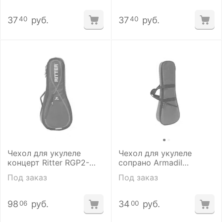
37
руб.
37
руб.
40
40
Чехол для укулеле
Чехол для укулеле
концерт Ritter RGP2-
сопрано Armadil
UC/BLW
СМ-402 (разные
Под заказ
Под заказ
расцветки)
98
руб.
34
руб.
06
00