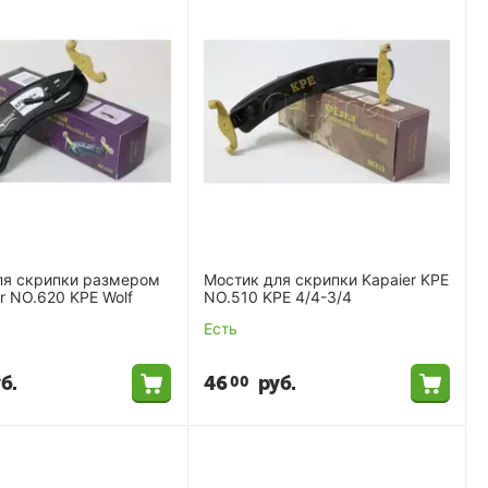
ля скрипки размером
Мостик для скрипки Kapaier KPE
er NO.620 KPE Wolf
NO.510 KPE 4/4-3/4
Есть
б.
46
руб.
00