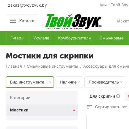
Мы - Твой Зву
zakaz@tvoyzvuk.by
Каталог
Гитары
Укулеле
Комбоусилители
Смычковые
Мостики для скрипки
Главная
Смычковые инструменты
Аксессуары для смыч
/
/
Вид инструмента
1
Наличие
Производитель
Для скрипки
Категории
Сортировать по:
Мостики