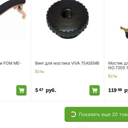
ки FOM ME-
Винт для мостика VIVA 75ASEMB
Мостик дл
NO.720S 1
Есть
Есть
5
руб.
119
р
47
99
Показать еще 20 тов