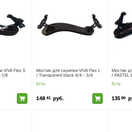
 VIVA Flex S
Мостик для скрипки VIVA Flex L
Мостик дл
- 1/8
/ Transparent black 4/4 - 3/4
/ PASTEL b
A80FMT-5
Есть
Есть
148
руб.
135
р
41
90