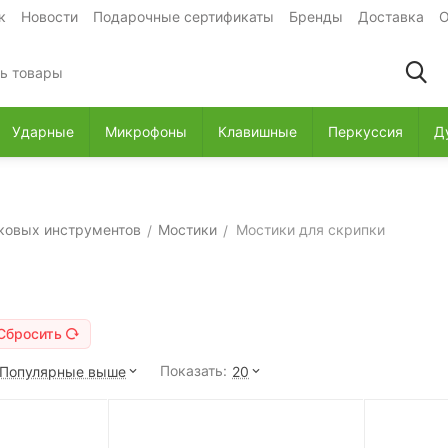
к
Новости
Подарочные сертификаты
Бренды
Доставка
О
Ударные
Микрофоны
Клавишные
Перкуссия
Д
ковых инструментов
Мостики
Мостики для скрипки
/
/
Сбросить
Показать:
Популярные выше
20