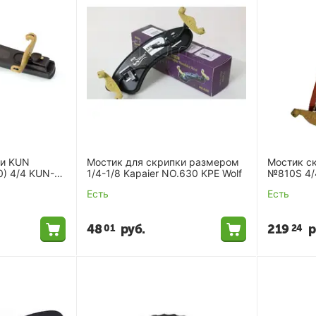
ки KUN
Мостик для скрипки размером
Мостик с
0) 4/4 KUN-
1/4-1/8 Kapaier NO.630 KPE Wolf
№810S 4/
Есть
Есть
48
руб.
219
р
01
24