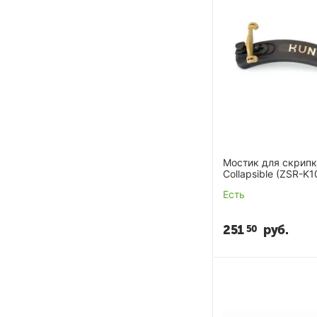
Мостик для скрип
Collapsible (ZSR-K1
300C
Есть
251
руб.
50