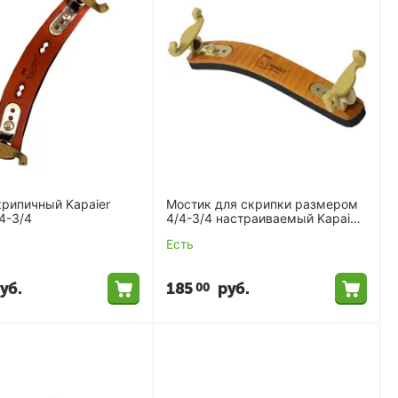
крипичный Kapaier
Мостик для скрипки размером
4-3/4
4/4-3/4 настраиваемый Kapaier
NO.810
Есть
уб.
185
руб.
00