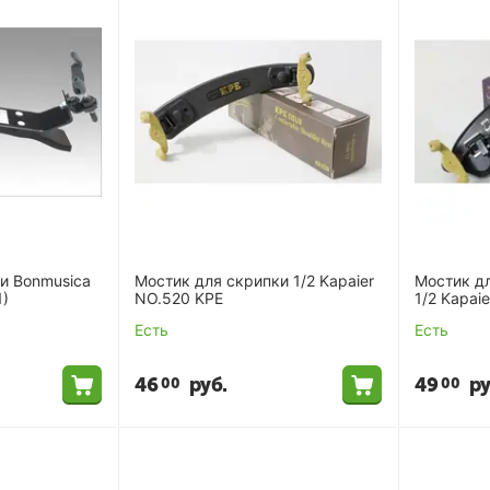
и Bonmusica
Мостик для скрипки 1/2 Kapaier
Мостик д
1)
NO.520 KPE
1/2 Kapai
Есть
Есть
46
руб.
49
ру
00
00