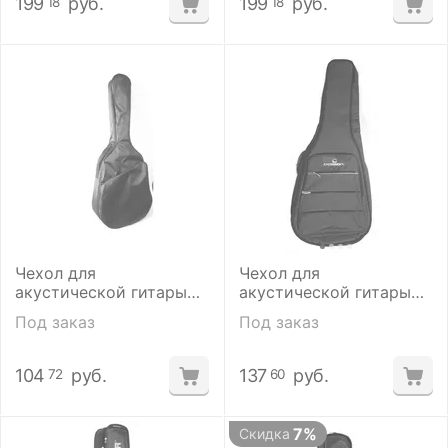
199
руб.
199
руб.
18
18
Чехол для
Чехол для
акустической гитары
акустической гитары
Armadil A-1001
CROSSROCK
Под заказ
Под заказ
CRSG107DGY
104
руб.
137
руб.
72
60
7%
Скидка