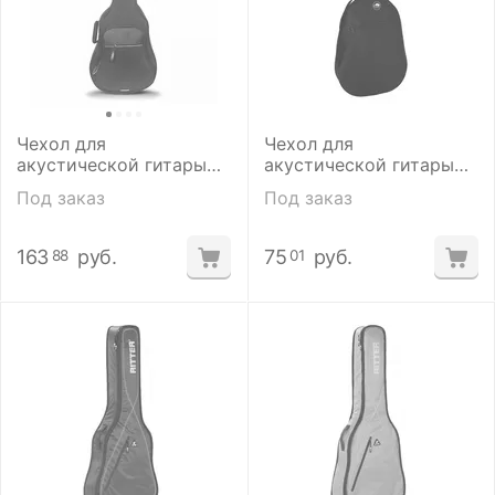
Чехол для
Чехол для
акустической гитары
акустической гитары
Crossrock
Armadil A-401
Под заказ
Под заказ
CRSG206DBKRD
163
руб.
75
руб.
88
01