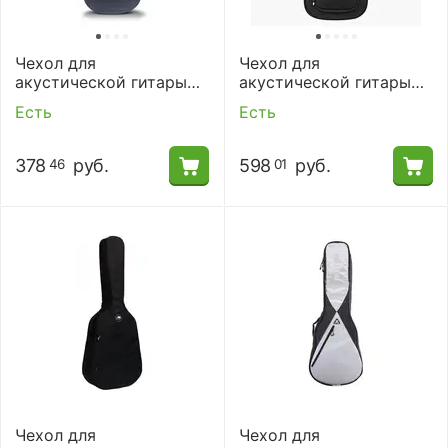
Чехол для
Чехол для
акустической гитары
акустической гитары
Crossrock CRDG105DBK
Music Area TANG30-DA-
Есть
Есть
BLK
378
руб.
598
руб.
46
01
Чехол для
Чехол для