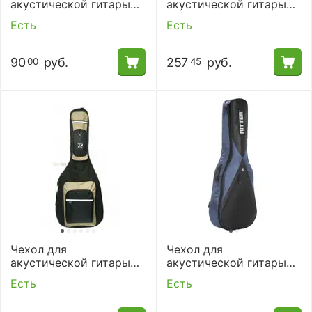
акустической гитары
акустической гитары
(вестерн) Armadil A-801
Ritter RGP5-SB/BSG
Есть
Есть
90
руб.
257
руб.
00
45
Чехол для
Чехол для
акустической гитары
акустической гитары
Profile PRDB906-KA
Ritter RGP5-D/NBK.
Есть
Есть