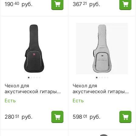
190
руб.
367
руб.
40
21
Чехол для
Чехол для
акустической гитары
акустической гитары
Music Area RB20-DA-BLK
Music Area TANG30-DA-
Есть
Есть
GRY
280
руб.
598
руб.
51
01