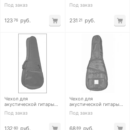
Crossrock
Solo ЧГ12-6 Pro
Под заказ
Под заказ
CRSG106DBKGY
123
руб.
231
руб.
76
21
Чехол для
Чехол для
акустической гитары
акустической гитары
Solo ЧГ12-4
Solo ЧГ12-3
Под заказ
Под заказ
132
руб.
68
руб.
60
89