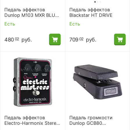
Педаль эффектов
Педаль эффектов
Dunlop M103 MXR BLUE
Blackstar HT DRIVE
BOX
Есть
Есть
480
руб.
709
руб.
02
02
Педаль эффектов
Педаль громкости
Electro-Harmonix Stereo
Dunlop GCB80
Electric Mistress
HIGHGAIN VOLUME