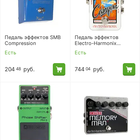
Педаль эффектов SMB
Педаль эффектов
Compression
Electro-Harmonix
Canyon Delay and
Есть
Есть
Looper
204
руб.
744
руб.
48
04