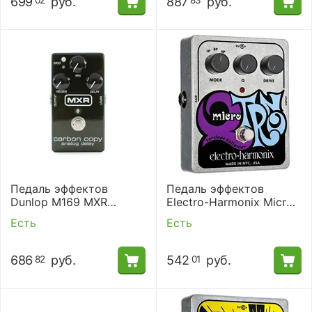
699
руб.
887
руб.
02
83
Педаль эффектов
Педаль эффектов
Dunlop M169 MXR
Electro-Harmonix Micro
CARBON COPY DELAY
Q-Tron Envelope Filter
Есть
Есть
686
руб.
542
руб.
82
01