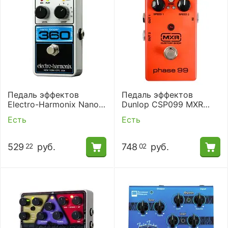
Педаль эффектов
Педаль эффектов
Electro-Harmonix Nano
Dunlop CSP099 MXR
Looper 360
Phase 99
Есть
Есть
529
руб.
748
руб.
22
02