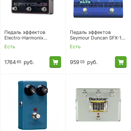
Педаль эффектов
Педаль эффектов
Electro-Harmonix
Seymour Duncan SFX-11
Epitome Multi Effect
Twin Tube Blues
Есть
Есть
Pedal
1764
руб.
959
руб.
65
03