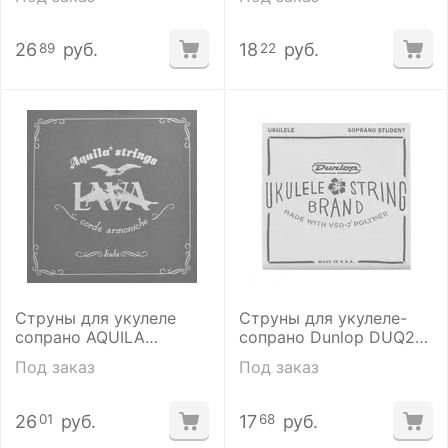
26
руб.
18
руб.
89
22
Струны для укулеле
Струны для укулеле-
сопрано AQUILA
сопрано Dunlop DUQ201
BIONYLON 110U
Soprano Student
Под заказ
Под заказ
26
руб.
17
руб.
01
68