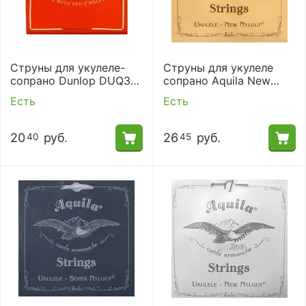
Струны для укулеле-
Струны для укулеле
сопрано Dunlop DUQ301
сопрано Aquila New
Soprano Student
Nylgut 5U
Есть
Есть
20
руб.
26
руб.
40
45