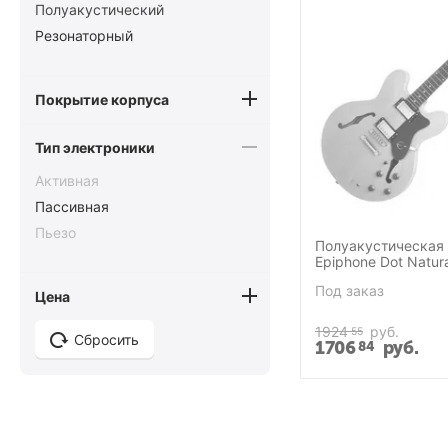
Полуакустический
Резонаторный
Покрытие корпуса
Тип электроники
Активная
Пассивная
Пьезо
Полуакустическая 
Epiphone Dot Natura
Под заказ
Цена
1924
руб.
55
Сбросить
1706
руб.
84