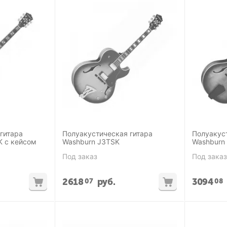
гитара
Полуакустическая гитара
Полуакус
 с кейсом
Washburn J3TSK
Washburn
Под заказ
Под заказ
2618
руб.
3094
07
08