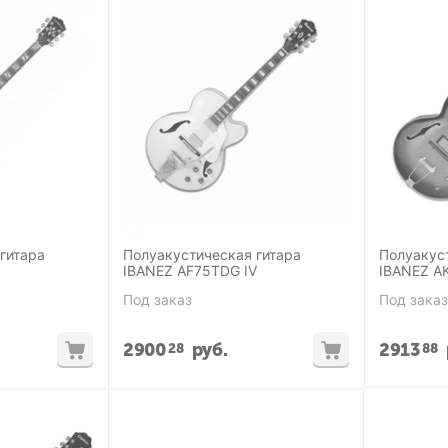
гитара
Полуакустическая гитара
Полуакус
IBANEZ AF75TDG IV
IBANEZ A
JAZZ
Под заказ
Под заказ
2900
руб.
2913
28
88