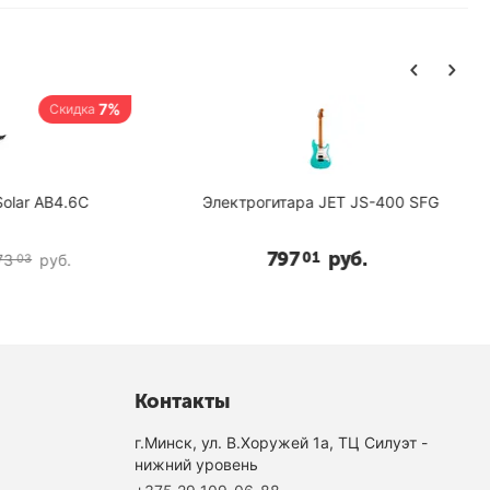
7%
Скидка
r AB4.6C
Электрогитара JET JS-400 SFG
797
руб.
01
руб.
3
Контакты
г.Минск, ул. В.Хоружей 1а, ТЦ Силуэт -
нижний уровень