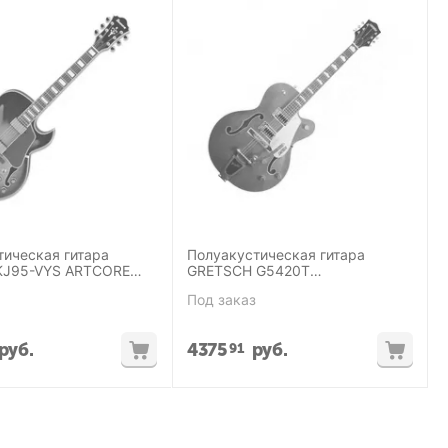
тическая гитара
Полуакустическая гитара
KJ95-VYS ARTCORE
GRETSCH G5420T
ELECTROMATIC HOLLOW BODY
Под заказ
ORANGE
руб.
4375
руб.
91