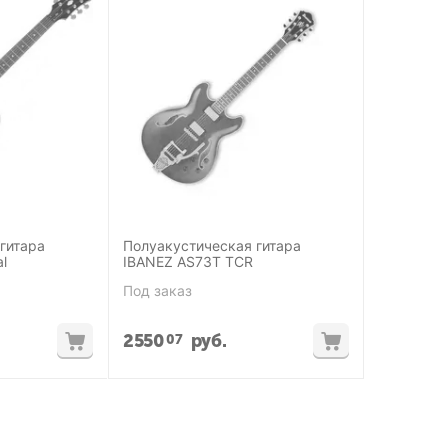
гитара
Полуакустическая гитара
l
IBANEZ AS73T TCR
Под заказ
2550
руб.
07