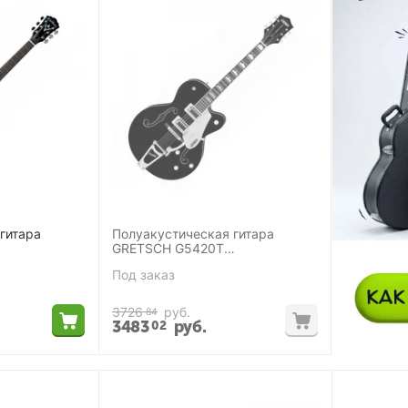
гитара
Полуакустическая гитара
GRETSCH G5420T
ELECTROMATIC HOLLOW BODY
Под заказ
BLACK
3726
руб.
84
3483
руб.
02