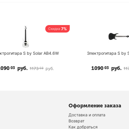
7%
Скидка
гитара S by Solar AB4.6W
Электрогитара S by Sola
0
руб.
1090
руб.
03
03
1173
руб.
1173
03
0
Оформление заказа
Доставка и оплата
Возврат
Как добраться