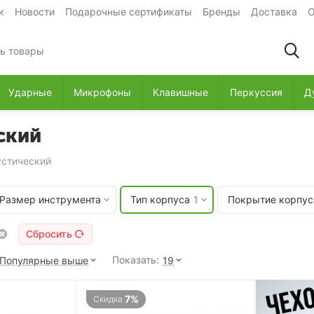
к
Новости
Подарочные сертификаты
Бренды
Доставка
О
Ударные
Микрофоны
Клавишные
Перкуссия
Д
ский
устический
Размер инструмента
Тип корпуса
1
Покрытие корпус
Сбросить
Показать:
Популярные выше
19
7%
Скидка