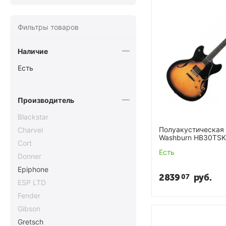
Фильтры товаров
Наличие
Есть
Производитель
Blackstar
Полуакустическая 
Charvel
Washburn HB30TSK
Cort
Есть
Donner
Epiphone
2839
руб.
07
ESP LTD
Fender
Gibson
Gretsch