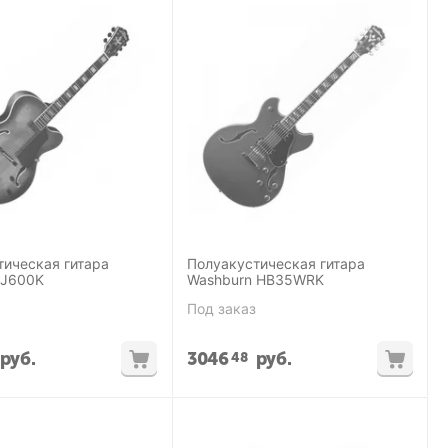
тическая гитара
Полуакустическая гитара
 J600K
Washburn HB35WRK
Под заказ
руб.
3046
руб.
48