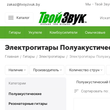
Мы - Твой Зву
zakaz@tvoyzvuk.by
Каталог
Гитары
Укулеле
Комбоусилители
Смычковые
Электрогитары Полуакустиче
Главная
Гитары
Электрогитары
Электрогитары Полуак
/
/
/
Наличие
Производитель
Количество струн
Полуакустический
Категории
Сортировать по:
Полуакустические
Резонаторные гитары