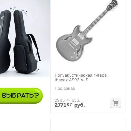
Полуакустическая гитара
Ibanez AS93 VLS
Под заказ
2965
руб.
05
2771
руб.
07