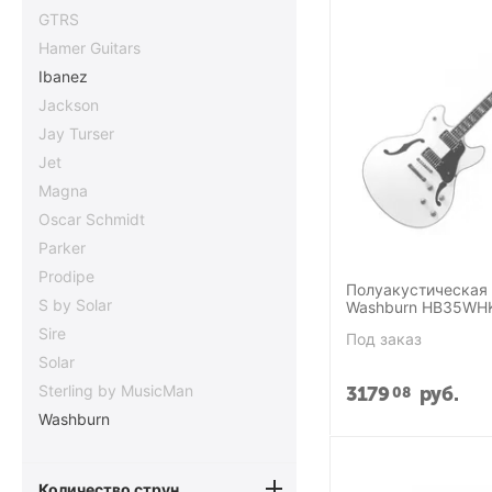
GTRS
Hamer Guitars
Ibanez
Jackson
Jay Turser
Jet
Magna
Oscar Schmidt
Parker
Prodipe
Полуакустическая 
S by Solar
Washburn HB35WHK
Sire
Под заказ
Solar
Sterling by MusicMan
3179
руб.
08
Washburn
Количество струн