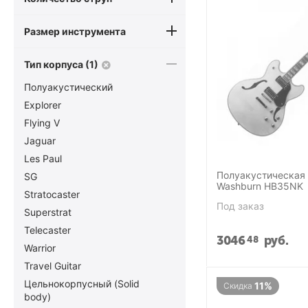
Размер инструмента
Тип корпуса (1)
Полуакустический
Explorer
Flying V
Jaguar
Les Paul
Полуакустическая 
SG
Washburn HB35NK
Stratocaster
Под заказ
Superstrat
Telecaster
3046
руб.
48
Warrior
Travel Guitar
Цельнокорпусный (Solid
11%
Скидка
body)