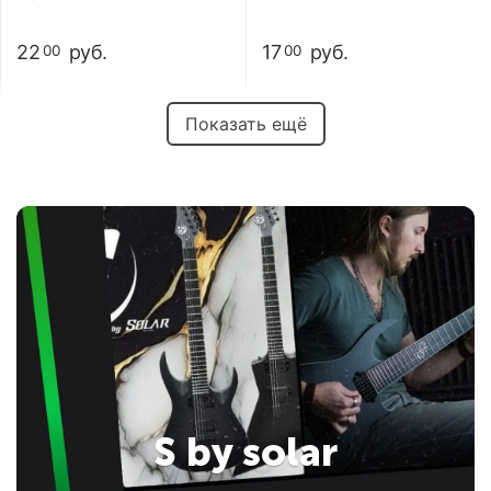
22
руб.
17
руб.
00
00
Показать ещё
S by solar