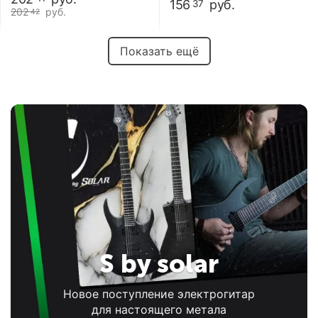
156
руб.
37
202
руб.
42
Показать ещё
S by solar
Новое поступление электрогитар
для настоящего метала