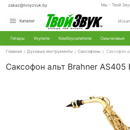
Мы - Твой Зву
zakaz@tvoyzvuk.by
Каталог
Гитары
Укулеле
Комбоусилители
Смычковые
Главная
Духовые инструменты
Саксофоны
Саксофон ал
/
/
/
Саксофон альт Brahner AS405 