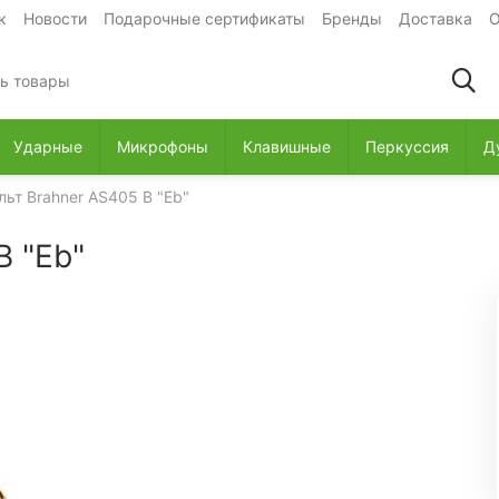
к
Новости
Подарочные сертификаты
Бренды
Доставка
О
Ударные
Микрофоны
Клавишные
Перкуссия
Д
ьт Brahner AS405 B "Eb"
B "Eb"