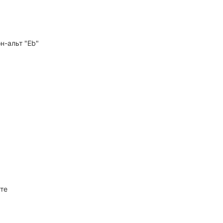
н-альт "Eb"
те