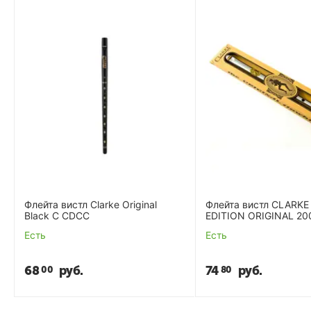
Флейта вистл Clarke Original
Флейта вистл CLARKE
Black C CDCC
EDITION ORIGINAL 20
WHISTLE
Есть
Есть
68
руб.
74
руб.
00
80