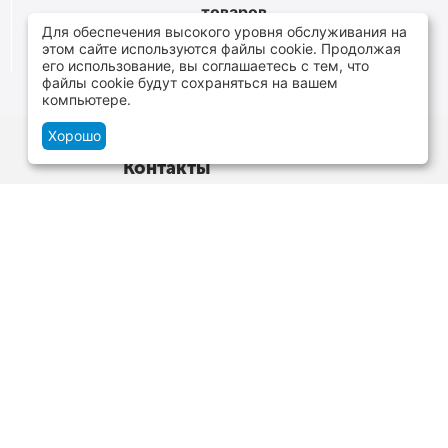
товаров
Для обеспечения высокого уровня обслуживания на
От расходников до сценического оборудования
этом сайте используются файлы cookie. Продолжая
его использование, вы соглашаетесь с тем, что
файлы cookie будут сохраняться на вашем
компьютере.
Хорошо
Контакты
г.Минск, ул. В.Хоружей 1а, ТЦ Силуэт -
нижний уровень
+375 29 109-06-88
и
+375 29 699-06-88
Пн-Cб 10:00-20:00 Вс 10:00-19:00
zakaz@tvoyzvuk.by
Посмотреть на карте