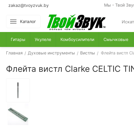
Мы - Твой Зву
zakaz@tvoyzvuk.by
Каталог
Гитары
Укулеле
Комбоусилители
Смычковые
Главная
Духовые инструменты
Вистлы
Флейта вистл C
/
/
/
Флейта вистл Clarke CELTIC 