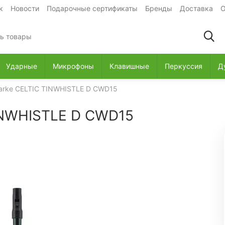
к
Новости
Подарочные сертификаты
Бренды
Доставка
О
Ударные
Микрофоны
Клавишные
Перкуссия
Д
larke CELTIC TINWHISTLE D CWD15
TINWHISTLE D CWD15