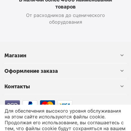
товаров
От расходников до сценического
оборудования
Магазин
Оформление заказа
Контакты
Для обеспечения высокого уровня обслуживания
на этом сайте используются файлы cookie.
© 2003 - 2026 Твой Звук - магазин музыкальных инструментов.
Продолжая его использование, вы соглашаетесь с
Адрес розничного магазина: г. Минск ул. В. Хоружей 1а. ЧТУП
тем, что файлы cookie будут сохраняться на вашем
«Мьюзик Лайн» УНП 191001384 от 18.03.2008 Минским