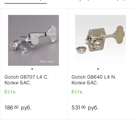
Gotoh GB707 L4 C.
Gotoh GB640 L4 N.
Колки БАС.
Колки БАС.
Есть
Есть
186
руб.
531
руб.
60
06