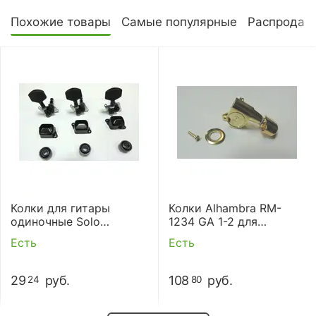
Похожие товары
Самые популярные
Распродаж
Колки для гитары
Колки Alhambra RM-
одиночные Solo
1234 GA 1-2 для
(комплект)
акустической и
Есть
Есть
электрогитары.
29
руб.
108
руб.
24
80