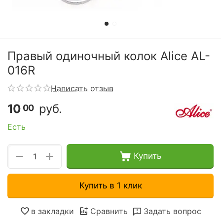
Правый одиночный колок Alice AL-
016R
Написать отзыв
10
руб.
00
Есть
+
−
Купить
Купить в 1 клик
в закладки
Сравнить
Задать вопрос