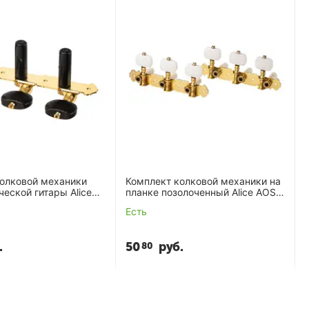
колковой механики
Комплект колковой механики на
ческой гитары Alice
планке позолоченный Alice AOS-
3P (с втулками)
020V1P (35 мм)
Есть
.
50
руб.
80