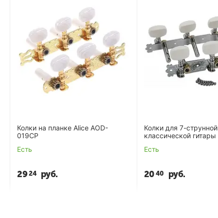
Колки на планке Alice AOD-
Колки для 7-струнной
019CP
классической гитары 
017A-7
Есть
Есть
29
руб.
20
руб.
24
40