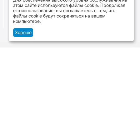
В наличии более 4000 наименований
этом сайте используются файлы cookie. Продолжая
товаров
его использование, вы соглашаетесь с тем, что
файлы cookie будут сохраняться на вашем
От расходников до сценического оборудования
компьютере.
Хорошо
Контакты
г.Минск, ул. В.Хоружей 1а, ТЦ Силуэт -
нижний уровень
+375 29 109-06-88
и
+375 29 699-06-88
Пн-Cб 10:00-20:00 Вс 10:00-19:00
zakaz@tvoyzvuk.by
Посмотреть на карте