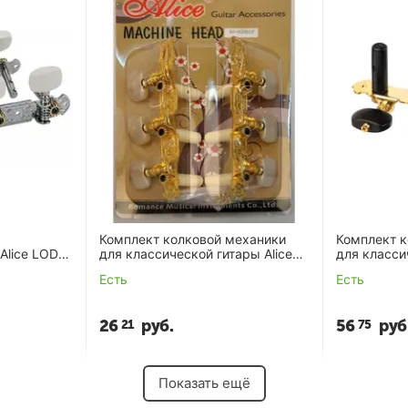
Комплект колковой механики
Комплект 
Alice LOD-
для классической гитары Alice
для класси
AO-020B1P
AOS-020HV
Есть
Есть
26
руб.
56
руб
21
75
Показать ещё