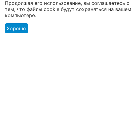
В наличии более 4000 наименований
Продолжая его использование, вы соглашаетесь с
тем, что файлы cookie будут сохраняться на вашем
товаров
компьютере.
От расходников до сценического
оборудования
Хорошо
Магазин
Оформление заказа
Контакты
© 2003 - 2026 Твой Звук - магазин музыкальных инструментов.
Адрес розничного магазина: г. Минск ул. В. Хоружей 1а. ЧТУП