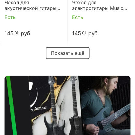
Чехол для
Чехол для
акустической гитары
электрогитары Music
Music Area RB10-DA-BLK
Area RB10-EG-BLK
Есть
Есть
145
руб.
145
руб.
01
01
Показать ещё