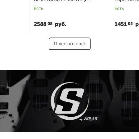
чехлом)
Есть
Есть
2588
руб.
1451
р
08
02
Показать ещё