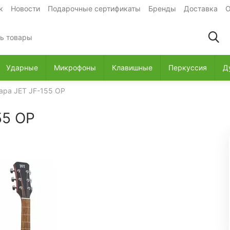
к
Новости
Подарочные сертификаты
Бренды
Доставка
О
Ударные
Микрофоны
Клавишные
Перкуссия
Д
ара JET JF-155 OP
55 OP