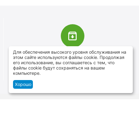
Для обеспечения высокого уровня обслуживания на
В наличии более 4000 наименований
этом сайте используются файлы cookie. Продолжая
товаров
его использование, вы соглашаетесь с тем, что
файлы cookie будут сохраняться на вашем
От расходников до сценического оборудования
компьютере.
Хорошо
Контакты
г.Минск, ул. В.Хоружей 1а, ТЦ Силуэт -
нижний уровень
+375 29 109-06-88