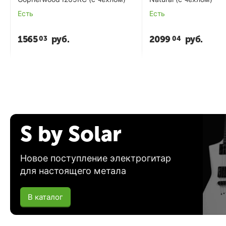
Есть
Есть
1565
руб.
2099
руб.
03
04
S by Solar
Новое поступление электрогитар
для настоящего метала
В каталог