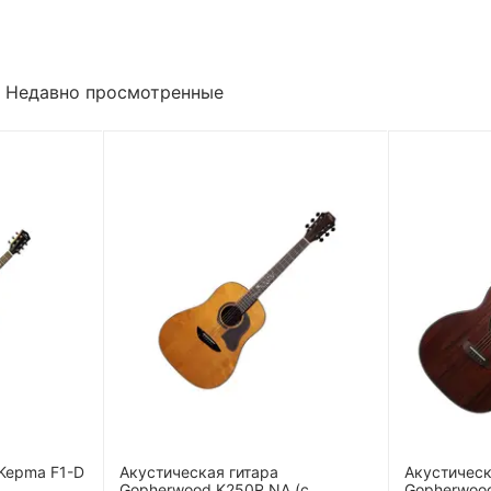
Недавно просмотренные
 Kepma F1-D
Акустическая гитара
Акустическ
Gopherwood K250R NA (с
Gopherwood