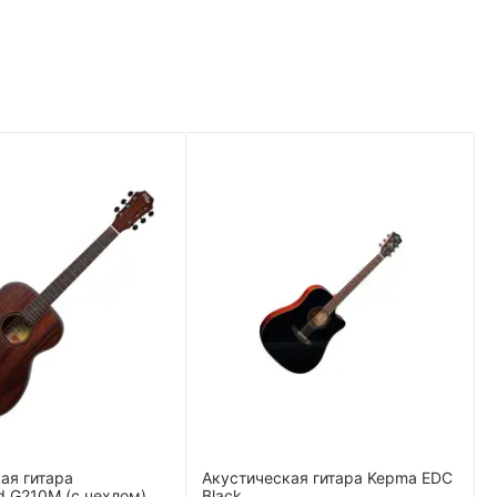
ая гитара
Акустическая гитара Kepma EDC
 G210M (с чехлом)
Black