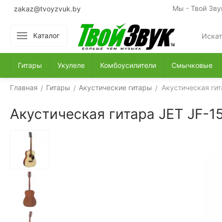
Мы - Твой Зву
zakaz@tvoyzvuk.by
Каталог
Гитары
Укулеле
Комбоусилители
Смычковые
Главная
Гитары
Акустические гитары
Акустическая гит
/
/
/
Акустическая гитара JET JF-1