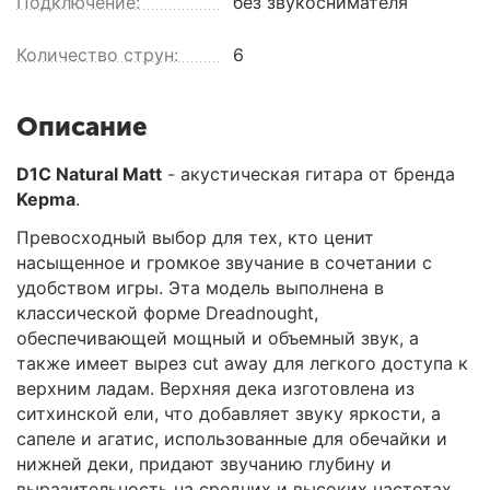
Подключение:
без звукоснимателя
Количество струн:
6
Описание
D1C Natural Matt
- акустическая гитара от бренда
Kepma
.
Превосходный выбор для тех, кто ценит
насыщенное и громкое звучание в сочетании с
удобством игры. Эта модель выполнена в
классической форме Dreadnought,
обеспечивающей мощный и объемный звук, а
также имеет вырез cut away для легкого доступа к
верхним ладам. Верхняя дека изготовлена из
ситхинской ели, что добавляет звуку яркости, а
сапеле и агатис, использованные для обечайки и
нижней деки, придают звучанию глубину и
выразительность на средних и высоких частотах.