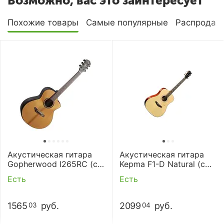
Возможно, вас это заинтересует
Похожие товары
Самые популярные
Распродаж
Акустическая гитара
Акустическая гитара
Gopherwood I265RC (с
Kepma F1-D Natural (с
чехлом)
чехлом)
Есть
Есть
1565
руб.
2099
руб.
03
04