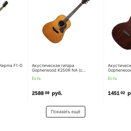
 Kepma F1-D
Акустическая гитара
Акустическ
Gopherwood K250R NA (с
Gopherwood
чехлом)
Есть
Есть
2588
руб.
1451
р
08
02
Показать ещё