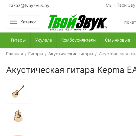
Мы - Твой Зву
zakaz@tvoyzvuk.by
Каталог
Гитары
Укулеле
Комбоусилители
Смычковые
Главная
Гитары
Акустические гитары
Акустическая гит
/
/
/
Акустическая гитара Kepma EA