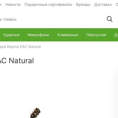
к
Новости
Подарочные сертификаты
Бренды
Доставка
О
Ударные
Микрофоны
Клавишные
Перкуссия
Д
ара Kepma EAC Natural
C Natural