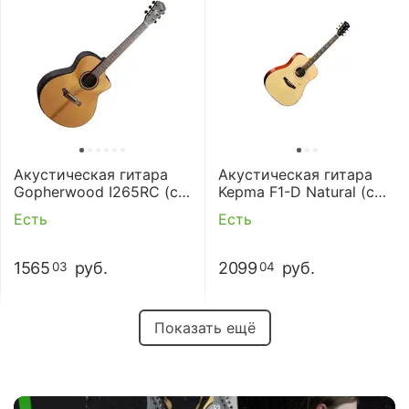
Акустическая гитара
Акустическая гитара
Gopherwood I265RC (с
Kepma F1-D Natural (с
чехлом)
чехлом)
Есть
Есть
1565
руб.
2099
руб.
03
04
Показать ещё