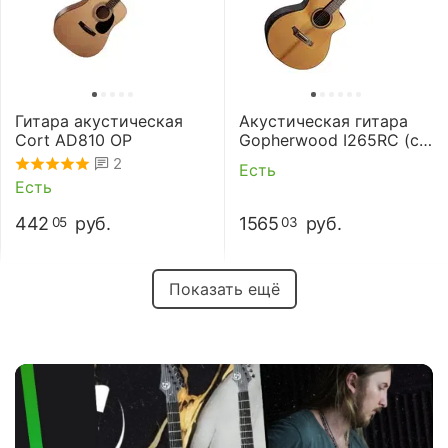
Гитара акустическая
Акустическая гитара
Cort AD810 OP
Gopherwood I265RC (с
чехлом)
2
Есть
Есть
442
руб.
1565
руб.
05
03
Показать ещё