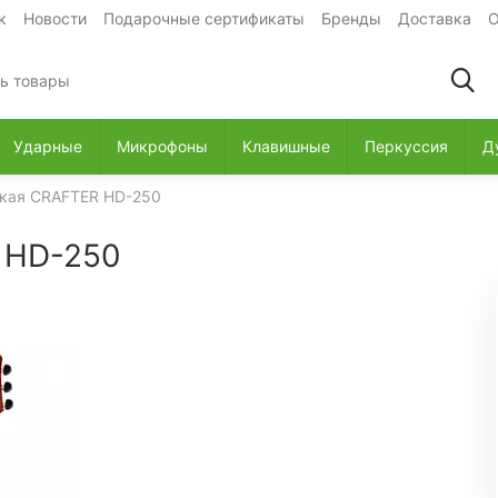
к
Новости
Подарочные сертификаты
Бренды
Доставка
О
Ударные
Микрофоны
Клавишные
Перкуссия
Д
ская CRAFTER HD-250
 HD-250