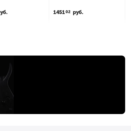
уб.
1451
руб.
02