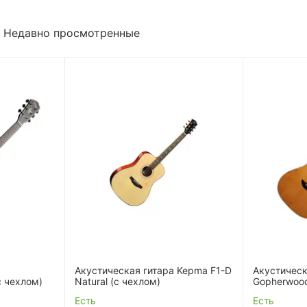
Недавно просмотренные
Акустическая гитара Kepma F1-D
Акустическ
с чехлом)
Natural (с чехлом)
Gopherwoo
чехлом)
Есть
Есть