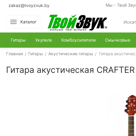
Мы - Твой Зву
zakaz@tvoyzvuk.by
Каталог
Гитары
Укулеле
Комбоусилители
Смычковые
Главная
Гитары
Акустические гитары
Гитара акустиче
/
/
/
Гитара акустическая CRAFTER