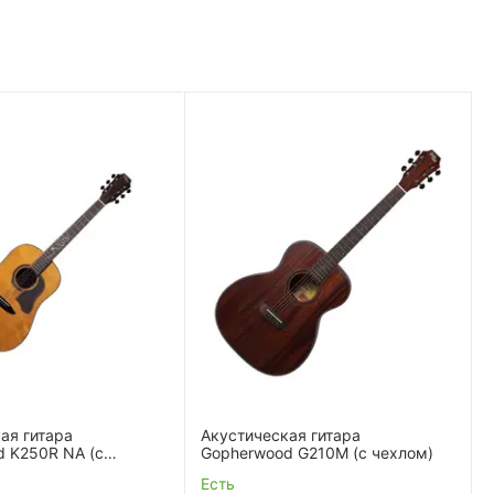
ая гитара
Акустическая гитара
d K250R NA (с
Gopherwood G210M (с чехлом)
Есть