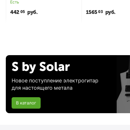
Есть
442
руб.
1565
руб.
05
03
S by Solar
Новое поступление электрогитар
для настоящего метала
В каталог