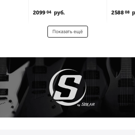
2099
руб.
2588
р
04
08
Показать ещё