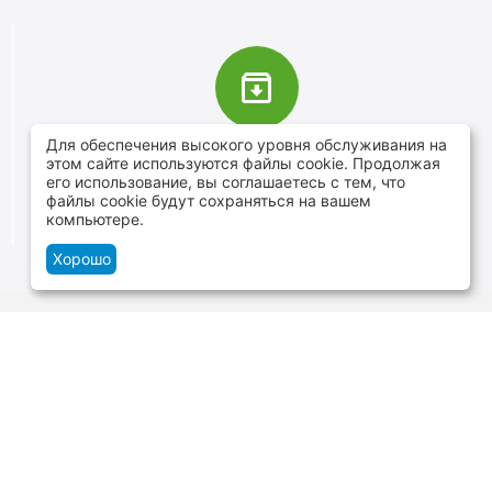
Для обеспечения высокого уровня обслуживания на
В наличии более 4000 наименований
этом сайте используются файлы cookie. Продолжая
товаров
его использование, вы соглашаетесь с тем, что
файлы cookie будут сохраняться на вашем
От расходников до сценического оборудования
компьютере.
Хорошо
Контакты
г.Минск, ул. В.Хоружей 1а, ТЦ Силуэт -
нижний уровень
+375 29 109-06-88
и
+375 29 699-06-88
Пн-Cб 10:00-20:00 Вс 10:00-19:00