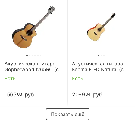
Акустическая гитара
Акустическая гитара
Gopherwood I265RC (с
Kepma F1-D Natural (с
чехлом)
чехлом)
Есть
Есть
1565
руб.
2099
руб.
03
04
Показать ещё