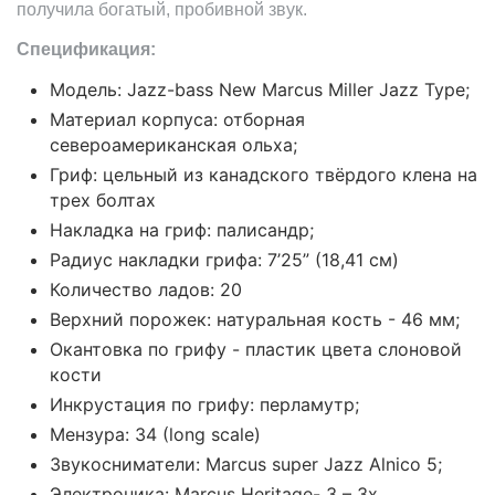
получила богатый, пробивной звук.
Спецификация:
Модель:
Jazz-bass
New Marcus Miller Jazz Type;
Материал корпуса: отборная
североамериканская ольха;
Гриф: цельный из канадского твёрдого клена на
трех болтах
Накладка на гриф: палисандр;
Радиус накладки грифа: 7’25” (18,41 см)
Количество ладов: 20
Верхний порожек: натуральная кость - 46 мм;
Окантовка по грифу - пластик цвета слоновой
кости
Инкрустация по грифу: перламутр;
Мензура: 34 (long scale)
Звукосниматели
:
Marcus super Jazz Alnico 5;
Электроника: Marcus Heritage- 3 – 3х