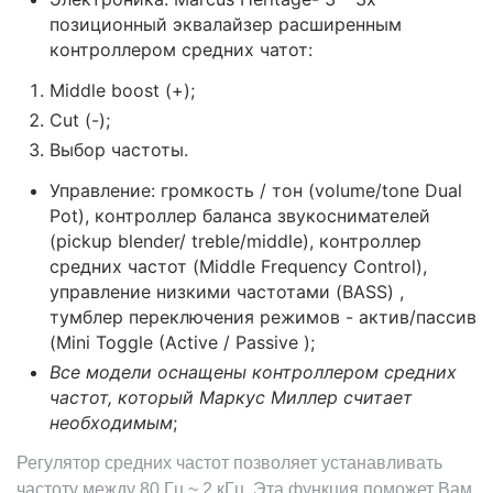
позиционный эквалайзер расширенным
контроллером средних чатот:
Middle boost (+);
Cut (
-);
Выбор частоты.
Управление: громкость / тон (volume/tone Dual
Pot), контроллер баланса звукоснимателей
(pickup blender/ treble/middle), контроллер
средних частот (Middle Frequency Control),
управление низкими частотами (BASS) ,
тумблер переключения режимов - актив/пассив
(Mini Toggle (Active / Passive );
Все модели оснащены контроллером средних
частот, который Маркус Миллер считает
необходимым
;
Регулятор средних частот позволяет устанавливать
частоту между 80 Гц ~ 2 кГц. Эта функция поможет Вам