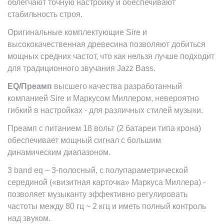
облегчают точную настройку и обеспечивают
стабильность строя.
Оригинальные комплектующие Sire и
высококачественная древесина позволяют добиться
мощных средних частот, что как нельзя лучше подходит
для традиционного звучания
Jazz
Bass
.
EQ/Преамп
высшего качества разработанный
компанией Sire и Маркусом Миллером, невероятно
гибкий в настройках - для различных стилей музыки.
Преамп с питанием 18 вольт (2 батареи типа крона)
обеспечивает мощный сигнал с большим
динамическим диапазоном.
3
band
eq
– 3-полосный, с полупараметрической
серединой («визитная карточка» Маркуса Миллера) -
позволяет музыканту эффективно регулировать
частоты между 80 гц ~ 2 кгц и иметь полный контроль
над звуком.