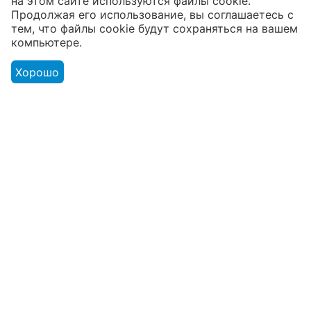
на этом сайте используются файлы cookie.
В наличии более 4000 наименований
Продолжая его использование, вы соглашаетесь с
тем, что файлы cookie будут сохраняться на вашем
товаров
компьютере.
От расходников до сценического
оборудования
Хорошо
Магазин
Оформление заказа
Контакты
© 2003 - 2026 Твой Звук - магазин музыкальных инструментов.