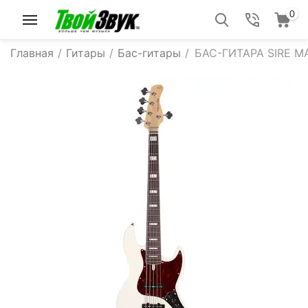
0
Главная
/
Гитары
/
Бас-гитары
/
БАС-ГИТАРА SIRE M