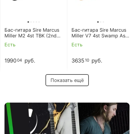
Бас-гитара Sire Marcus
Бас-гитара Sire Marcus
Miller M2 4st TBK (2nd
Miller V7 4st Swamp Ash
Gen) (с чехлом)
NT (2nd Gen) (с чехлом)
Есть
Есть
1990
руб.
3635
руб.
04
10
Показать ещё