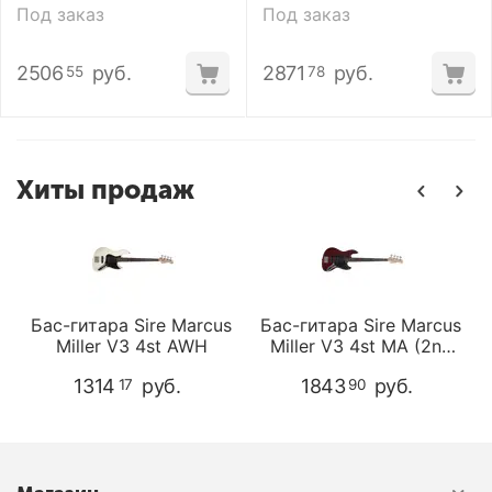
Swamp Ash NT
Alder TS (2nd Gen)
Под заказ
Под заказ
2506
руб.
2871
руб.
55
78
Хиты продаж
s
Бас-гитара Sire Marcus
Бас-гитара Sire Marcus
Miller V3 4st AWH
Miller V3 4st MA (2nd
Gen)
1314
руб.
1843
руб.
17
90