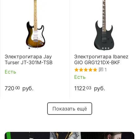
Электрогитара Jay
Электрогитара Ibanez
Turser JT-301M-TSB
GIO GRG121DX-BKF
1
Есть
Есть
720
руб.
1122
руб.
00
03
Показать ещё