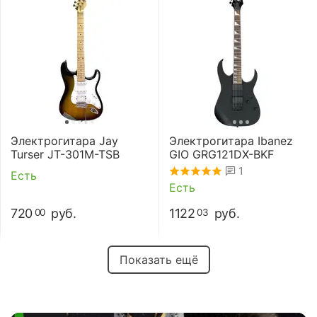
Электрогитара Jay
Электрогитара Ibanez
Turser JT-301M-TSB
GIO GRG121DX-BKF
1
Есть
Есть
720
руб.
1122
руб.
00
03
Показать ещё