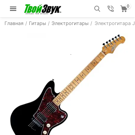
0
Главная
/
Гитары
/
Электрогитары
/
Электрогитара J