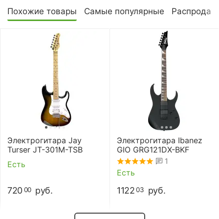
Похожие товары
Самые популярные
Распродаж
Электрогитара Jay
Электрогитара Ibanez
Turser JT-301M-TSB
GIO GRG121DX-BKF
1
Есть
Есть
720
руб.
1122
руб.
00
03