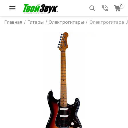
0
Главная
/
Гитары
/
Электрогитары
/
Электрогитара J