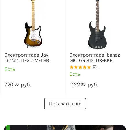
Электрогитара Jay
Электрогитара Ibanez
Turser JT-301M-TSB
GIO GRG121DX-BKF
1
Есть
Есть
720
руб.
1122
руб.
00
03
Показать ещё