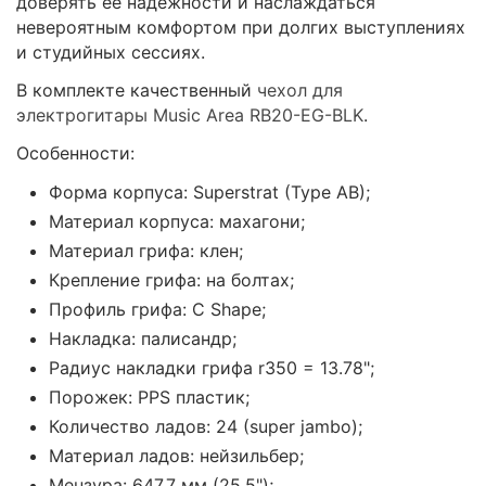
доверять её надежности и наслаждаться
невероятным комфортом при долгих выступлениях
и студийных сессиях.
В комплекте качественный
чехол для
электрогитары Music Area RB20-EG-BLK
.
Особенности:
Форма корпуса: Superstrat (Type AB);
Материал корпуса: махагони;
Материал грифа: клен;
Крепление грифа: на болтах;
Профиль грифа: C Shape;
Накладка: палисандр;
Радиус накладки грифа r350 = 13.78";
Порожек: PPS пластик;
Количество ладов: 24 (super jambo);
Материал ладов: нейзильбер;
Мензура: 647,7 мм (25.5");