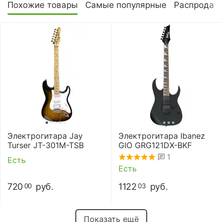
Похожие товары
Самые популярные
Распродаж
Электрогитара Jay
Электрогитара Ibanez
Turser JT-301M-TSB
GIO GRG121DX-BKF
1
Есть
Есть
720
руб.
1122
руб.
00
03
Показать ещё