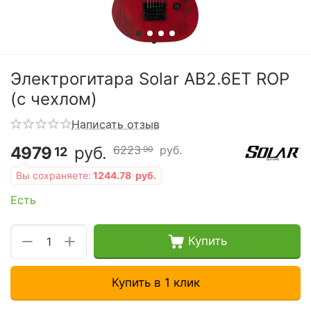
Электрогитара Solar AB2.6ET ROP
(с чехлом)
Написать отзыв
4979
руб.
6223
руб.
90
12
Вы сохраняете:
1244.78
руб.
Есть
+
−
Купить
Купить в 1 клик