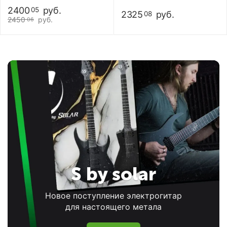
Lut-C-146B
2400
руб.
05
2325
руб.
08
2450
руб.
06
S by solar
Новое поступление электрогитар
для настоящего метала