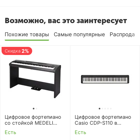
Возможно, вас это заинтересует
Похожие товары
Самые популярные
Распродаж
2%
Скидка
Цифровое фортепиано
Цифровое фортепиано
со стойкой MEDELI
Casio CDP-S110 в
SP4200
комплекте с
Есть
Есть
деревянной стойкой