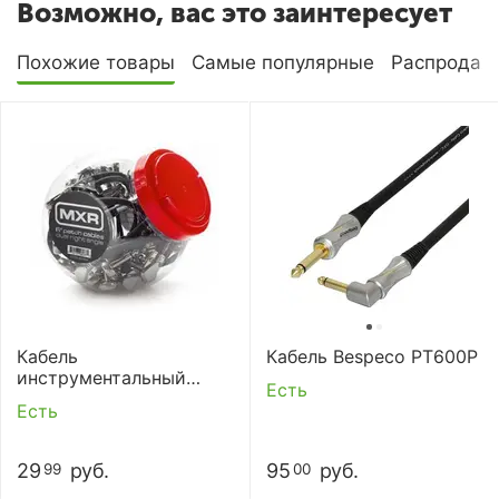
Возможно, вас это заинтересует
Похожие товары
Самые популярные
Распродаж
Кабель
Кабель Bespeco PT600P
инструментальный
Есть
Dunlop DCP06J CABLE
Есть
PATCH 6 IN-20/JAR
29
руб.
95
руб.
99
00