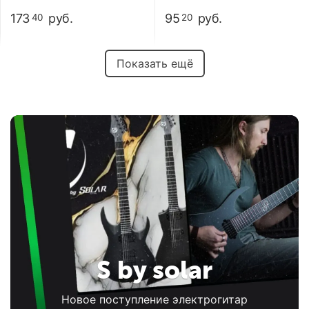
173
руб.
95
руб.
40
20
Показать ещё
S by solar
Новое поступление электрогитар