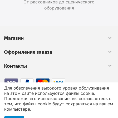
От расходников до сценического
оборудования
Магазин
Оформление заказа
Контакты
Для обеспечения высокого уровня обслуживания
на этом сайте используются файлы cookie.
© 2003 - 2026 Твой Звук - магазин музыкальных инструментов.
Продолжая его использование, вы соглашаетесь с
Адрес розничного магазина: г. Минск ул. В. Хоружей 1а. ЧТУП
тем, что файлы cookie будут сохраняться на вашем
«Мьюзик Лайн» УНП 191001384 от 18.03.2008 Минским
компьютере.
горисполкомом, 220005 а/я 75 г.Минск, ул. В. Хоружей 1а
помещение 187 рег.в Торг.реестре РБ №406686 от 27.02.2018