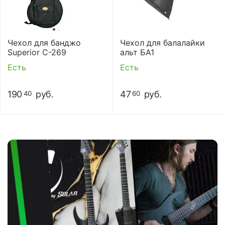
Чехол для банджо
Чехол для балалайки
Superior C-269
альт БА1
Есть
Есть
190
руб.
47
руб.
40
60