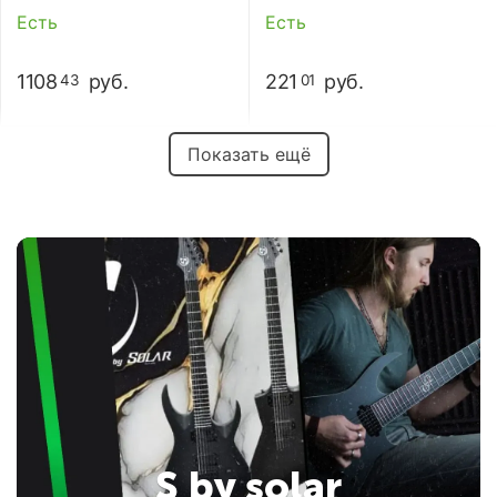
Tattoo
Muff Overdrive
Есть
Есть
1108
руб.
221
руб.
43
01
Показать ещё
S by solar