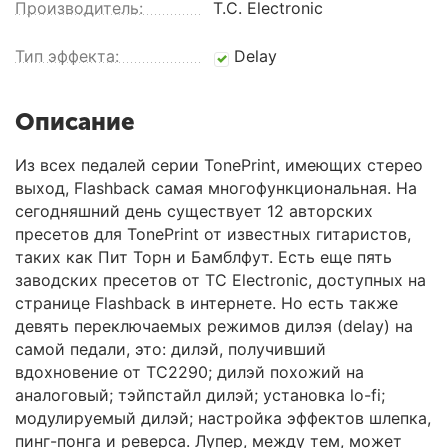
Производитель:
T.C. Electronic
Тип эффекта:
Delay
Описание
Из всех педалей серии TonePrint, имеющих стерео
выход, Flashback самая многофункциональная. На
сегодняшний день существует 12 авторских
пресетов для TonePrint от известных гитаристов,
таких как Пит Торн и Бамблфут. Есть еще пять
заводских пресетов от TC Electronic, доступных на
странице Flashback в интернете. Но есть также
девять переключаемых режимов дилэя (delay) на
самой педали, это: дилэй, получивший
вдохновение от TC2290; дилэй похожий на
аналоговый; тэйпстайл дилэй; установка lo-fi;
модулируемый дилэй; настройка эффектов шлепка,
пинг-понга и реверса. Лупер, между тем, может