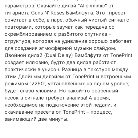
параметров. Скачайте дилэй “Alienmimic” от
гитариста Guns N’ Roses Бамблфута. Этот пресет
сочетает в себе, в паре, обычный чистый сигнал с
повторами, которые звучат как передача со
скремблированием с разбитого спутника -
структура, которая на удивление хорошо работает
для создания атмосферной музыки слайдом.
Двойной дилэй (Dual Delay) Бамблфута от TonePrint
создает иллюзию, будто два дилэя работают
практически в унисон. Разница в текстуре между
этим Двойным дилэйем от TonePrint и встроенным
режимом “2290”, установленных на одном уровне,
будет слабо уловима. Но какой-то особенный
песок в сигнале требует анализа! А время,
необходимое на подключение этой педали, и
скачивание пресета от TonePrint – процесс,
занимающий две минуты.