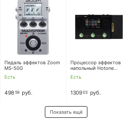
Педаль эффектов Zoom
Процессор эффектов
MS-50G
напольный Hotone
Ampero One
Есть
Есть
498
руб.
1309
руб.
59
03
Показать ещё