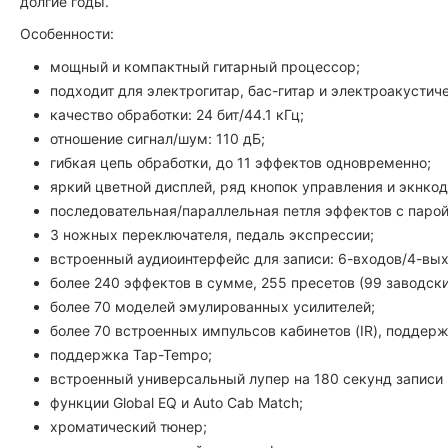
долгие годы.
Особенности:
мощный и компактный гитарный процессор;
подходит для электрогитар, бас-гитар и электроакустиче
качество обработки: 24 бит/44.1 кГц;
отношение сигнал/шум: 110 дБ;
гибкая цепь обработки, до 11 эффектов одновременно;
яркий цветной дисплей, ряд кнопок управления и экнкод
последовательная/параллельная петля эффектов с парой
3 ножных переключателя, педаль экспрессии;
встроенный аудиоинтерфейс для записи: 6-входов/4-вых
более 240 эффектов в сумме, 255 пресетов (99 заводски
более 70 моделей эмулированных усилителей;
более 70 встроенных импульсов кабинетов (IR), поддерж
поддержка Tap-Tempo;
встроенный универсальный лупер на 180 секунд записи 
функции
Global EQ и Auto Cab Match;
хроматический тюнер;