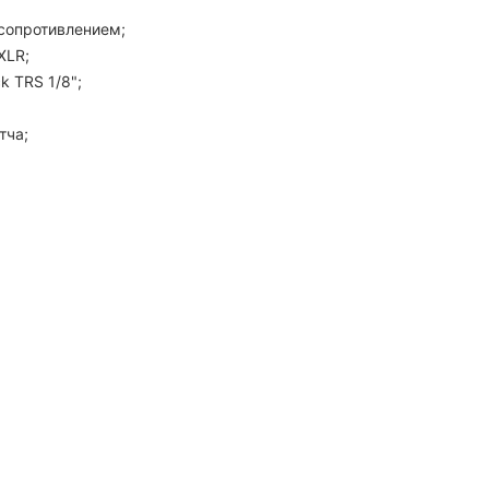
сопротивлением;
XLR;
k TRS 1/8";
тча;