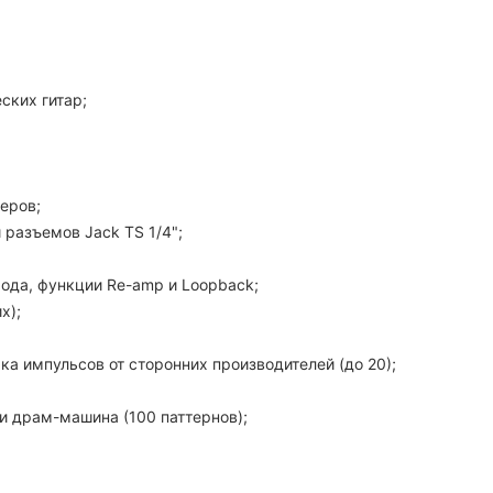
ских гитар;
еров;
 разъемов Jack TS 1/4";
ода, функции Re-amp и Loopback;
х);
ка импульсов от сторонних производителей (до 20);
и драм-машина (100 паттернов);