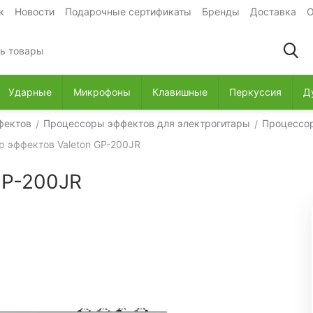
к
Новости
Подарочные сертификаты
Бренды
Доставка
О
Ударные
Микрофоны
Клавишные
Перкуссия
Д
фектов
Процессоры эффектов для электрогитары
Процессор
/
/
 эффектов Valeton GP-200JR
GP-200JR