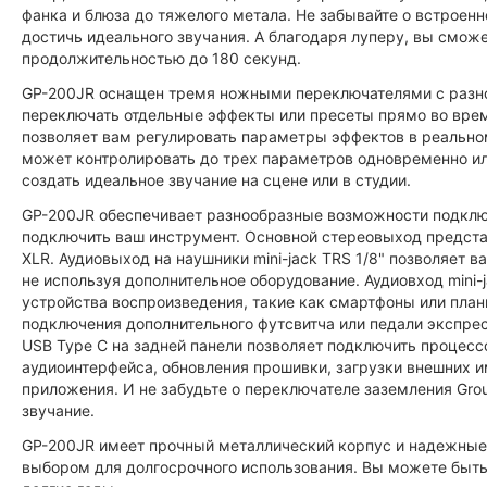
фанка и блюза до тяжелого метала. Не забывайте о встрое
достичь идеального звучания. А благодаря луперу, вы смо
продолжительностью до 180 секунд.
GP-200JR оснащен тремя ножными переключателями с разно
переключать отдельные эффекты или пресеты прямо во вре
позволяет вам регулировать параметры эффектов в реально
может контролировать до трех параметров одновременно ил
создать идеальное звучание на сцене или в студии.
GP-200JR обеспечивает разнообразные возможности подключе
подключить ваш инструмент. Основной стереовыход представ
XLR. Аудиовыход на наушники mini-jack TRS 1/8" позволяет 
не используя дополнительное оборудование. Аудиовход mini
устройства воспроизведения, такие как смартфоны или план
подключения дополнительного футсвитча или педали экспресс
USB Type C на задней панели позволяет подключить процесс
аудиоинтерфейса, обновления прошивки, загрузки внешних 
приложения. И не забудьте о переключателе заземления Grou
звучание.
GP-200JR имеет прочный металлический корпус и надежные
выбором для долгосрочного использования. Вы можете быть