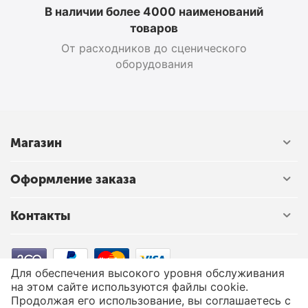
В наличии более 4000 наименований
товаров
От расходников до сценического
оборудования
Магазин
Оформление заказа
Контакты
Для обеспечения высокого уровня обслуживания
на этом сайте используются файлы cookie.
© 2003 - 2026 Твой Звук - магазин музыкальных инструментов.
Продолжая его использование, вы соглашаетесь с
Адрес розничного магазина: г. Минск ул. В. Хоружей 1а. ЧТУП