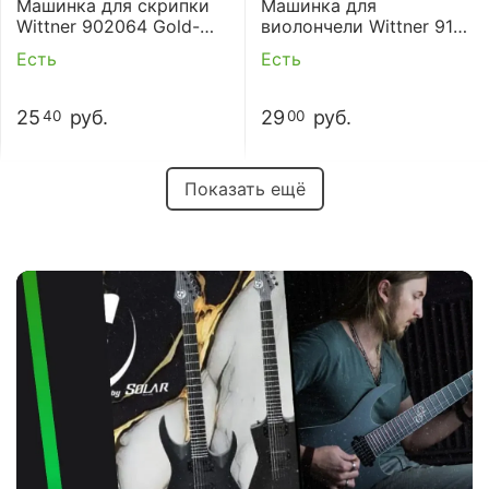
Машинка для скрипки
Машинка для
Wittner 902064 Gold-
виолончели Wittner 912
screw, (ZF-4604G)
(ZF-5992), Nickel
Есть
Есть
25
руб.
29
руб.
40
00
Показать ещё