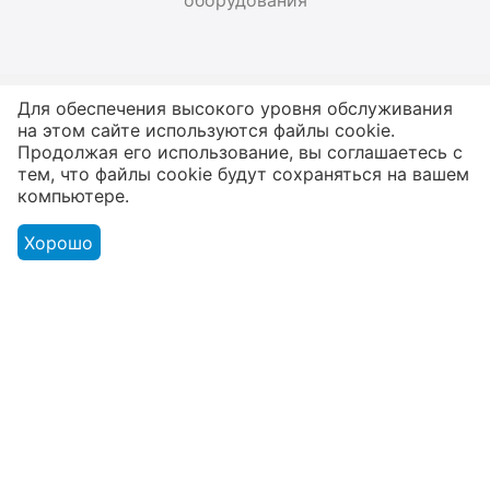
Для обеспечения высокого уровня обслуживания
Магазин
на этом сайте используются файлы cookie.
Продолжая его использование, вы соглашаетесь с
тем, что файлы cookie будут сохраняться на вашем
Оформление заказа
компьютере.
Контакты
Хорошо
© 2003 - 2026 Твой Звук - магазин музыкальных инструментов.
Адрес розничного магазина: г. Минск ул. В. Хоружей 1а. ЧТУП
«Мьюзик Лайн» УНП 191001384 от 18.03.2008 Минским
горисполкомом, 220005 а/я 75 г.Минск, ул. В. Хоружей 1а
помещение 187 рег.в Торг.реестре РБ №406686 от 27.02.2018