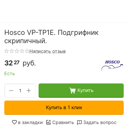
Hosco VP-TP1E. Подгрифник
скрипичный.
Написать отзыв
32
руб.
27
Есть
+
−
Купить
Купить в 1 клик
в закладки
Сравнить
Задать вопрос