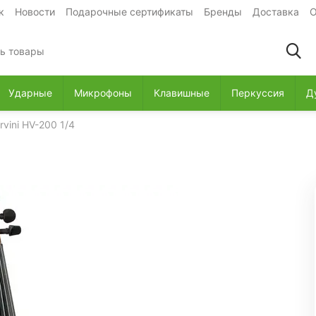
к
Новости
Подарочные сертификаты
Бренды
Доставка
О
Ударные
Микрофоны
Клавишные
Перкуссия
Д
vini HV-200 1/4