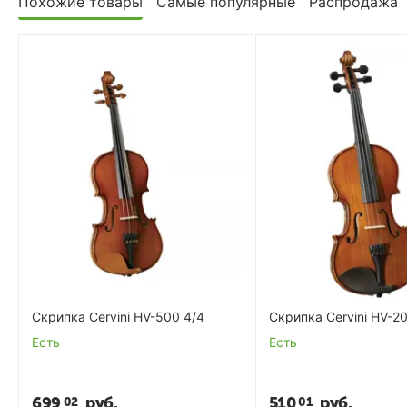
Похожие товары
Самые популярные
Распродажа
Скрипка Cervini HV-500 4/4
Скрипка Cervini HV-2
Есть
Есть
699
руб.
510
руб.
02
01