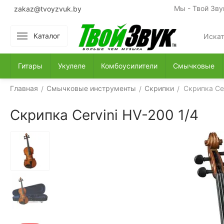
Мы - Твой Зву
zakaz@tvoyzvuk.by
Каталог
Гитары
Укулеле
Комбоусилители
Смычковые
Главная
Смычковые инструменты
Скрипки
Скрипка Cer
/
/
/
Скрипка Cervini HV-200 1/4