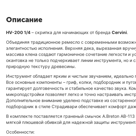
Описание
HV-200 1/4
– скрипка для начинающих от бренда
Cervini
.
Объединяя традиционное ремесло с современными возможно
элегантностью исполнения. Верхняя дека, вырезанная вручн
массива клена создают гармоничное сочетание легкости и у
окантовка не только подчеркивает линии инструмента, но и 
природную текстуру древесины.
Инструмент обладает ярким и чистым звучанием, идеально 
Все основные компоненты – гриф, колки, подбородник и пуго
гарантирует долговечность и стабильное качество звука. 
микроподстройки позволяет легко и точно настраивать инст
Дополнительное внимание уделено подставке из состаренног
подбородник в стиле Страдивари обеспечивает комфорт даж
В комплекте поставляется граненый смычок A.Breton AB-113
мягкой плюшевой обивкой для надежной защиты инструмента
Особенности: