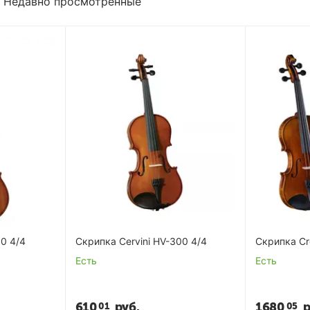
Недавно просмотренные
00 4/4
Скрипка Cervini HV-300 4/4
Скрипка Cr
Есть
Есть
610
руб.
1680
р
01
05