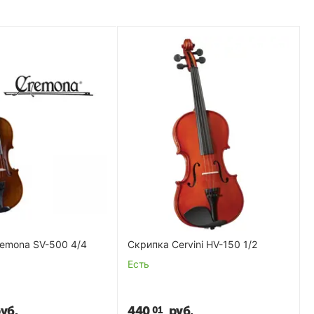
emona SV-500 4/4
Скрипка Cervini HV-150 1/2
Есть
уб.
440
руб.
01