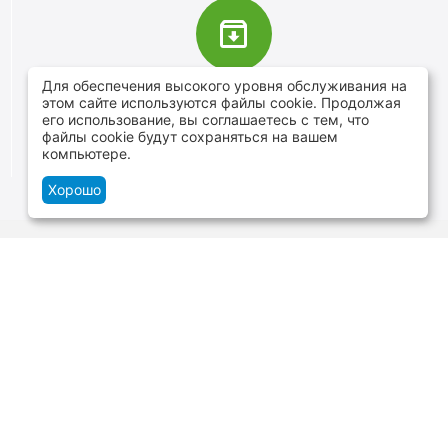
Для обеспечения высокого уровня обслуживания на
В наличии более 4000 наименований
этом сайте используются файлы cookie. Продолжая
товаров
его использование, вы соглашаетесь с тем, что
файлы cookie будут сохраняться на вашем
От расходников до сценического оборудования
компьютере.
Хорошо
Контакты
г.Минск, ул. В.Хоружей 1а, ТЦ Силуэт -
нижний уровень
+375 29 109-06-88
и
+375 29 699-06-88
Пн-Cб 10:00-20:00 Вс 10:00-19:00
zakaz@tvoyzvuk.by