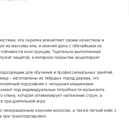
стями, эта скрипка впечатляет своим качеством и
ую из массива ели, и нижняя дека с обечайками из
стойчивости конструкции. Тщательно выполненная
служит защитой, а янтарное покрытие акцентирует
подходящим для обучения и профессиональных занятий.
вица – изготовлены из твёрдых пород дерева, что
Композитный подгрифник с четырьмя машинками
румент под индивидуальные потребности музыканта.
о клена, которая оптимизирует натяжение струн, а
е при длительной игре.
 с неокрашенным конским волосом, а также легкий кейс с
 при транспортировке.