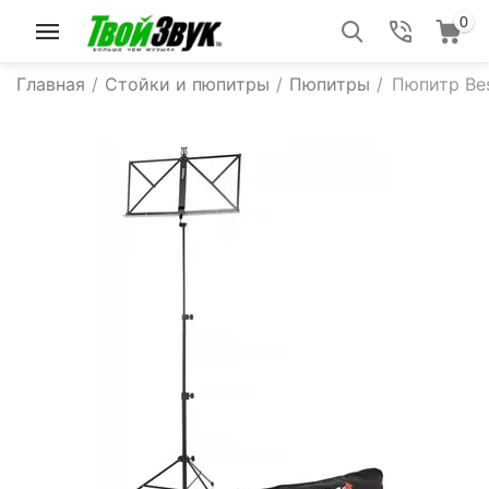
0
Главная
/
Стойки и пюпитры
/
Пюпитры
/
Пюпитр Be