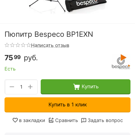
Пюпитр Bespeco BP1EXN
Написать отзыв
75
руб.
99
Есть
+
−
Купить
Купить в 1 клик
в закладки
Сравнить
Задать вопрос