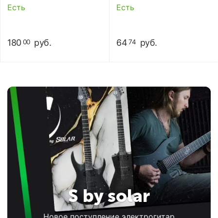
Есть
Есть
180
руб.
64
руб.
00
74
S by solar
Новое поступление электрогитар