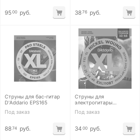
95
руб.
38
руб.
00
76
Струны для бас-гитар
Струны для
D'Addario EPS165
электрогитары
D'Addario EXL110BT
Под заказ
Под заказ
88
руб.
34
руб.
74
00