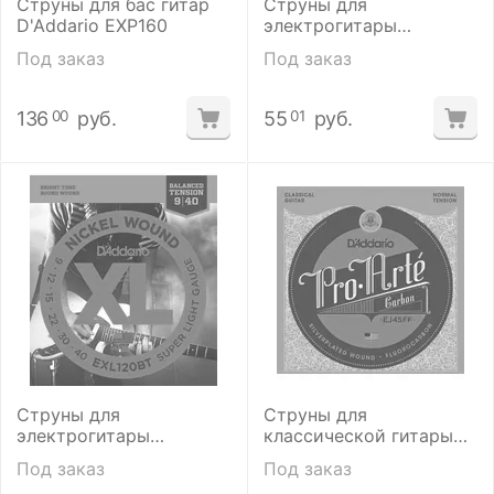
Струны для бас гитар
Струны для
D'Addario EXP160
электрогитары
D'addario EXL-120-8 9-
Под заказ
Под заказ
65
136
руб.
55
руб.
00
01
Струны для
Струны для
электрогитары
классической гитары
D'Addario EXL120BT
D'ADDARIO EJ45 FF
Под заказ
Под заказ