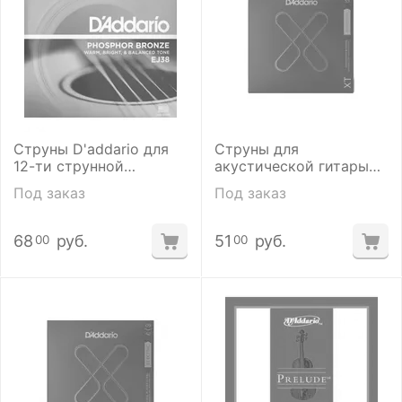
Струны D'addario для
Струны для
12-ти струнной
акустической гитары
акустической гитары
D'addario XTAPB1253
Под заказ
Под заказ
EJ38 10-47
12-53
68
руб.
51
руб.
00
00