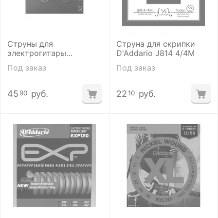
Струны для
Струна для скрипки
электрогитары
D'Addario J814 4/4M
D'ADDARIO XTE 0942
Под заказ
Под заказ
45
руб.
22
руб.
90
10