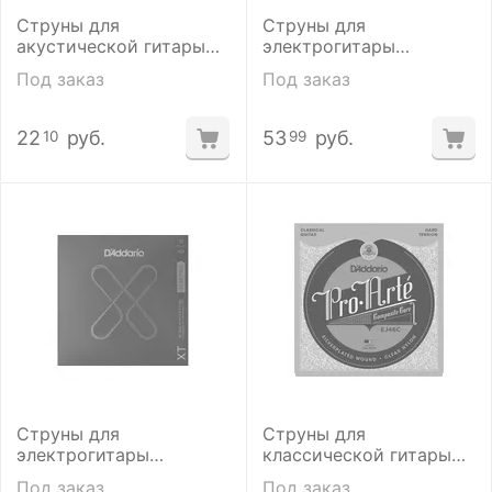
Струны для
Струны для
акустической гитары
электрогитары
D'Addario EZ930
D'addario NYXL 0942
Под заказ
Под заказ
22
руб.
53
руб.
10
99
Струны для
Струны для
электрогитары
классической гитары
D'addario XTE 1149
D'Addario EJ46C
Под заказ
Под заказ