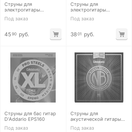
Струны для
Струны для
электрогитары
электрогитары
D'Addario EXP120
D'addario EXL117
Под заказ
Под заказ
45
руб.
38
руб.
90
01
Струны для бас гитар
Струны для
D'Addario EPS160
акустической гитары
D'addario NB1253 12-53
Под заказ
Под заказ