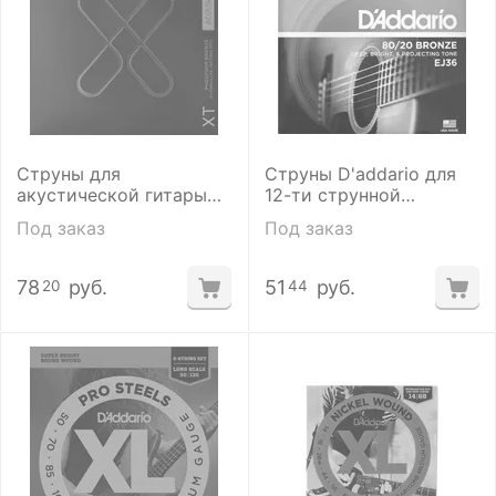
Струны для
Струны D'addario для
акустической гитары
12-ти струнной
D'addario XTAPB1047-12
акустической гитары
Под заказ
Под заказ
EJ36 10-47
78
руб.
51
руб.
20
44