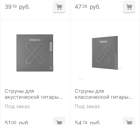
39
руб.
47
руб.
10
26
Струны для
Струны для
акустической гитары
классической гитары
D'addario XTABR1047 10-
D'addario XTC45
Под заказ
Под заказ
47
51
руб.
54
руб.
00
74