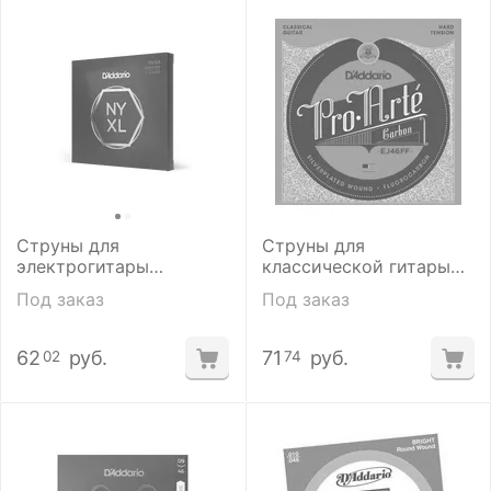
Струны для
Струны для
электрогитары
классической гитары
D'addario NYXL 1059
D'addario EJ46 FF
Под заказ
Под заказ
62
руб.
71
руб.
02
74