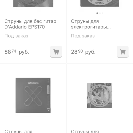
Струны для бас гитар
Струны для
D'Addario EPS170
электрогитары
D'addario EPS-510. 10-
Под заказ
Под заказ
46
88
руб.
28
руб.
74
90
Струны для
Струны для