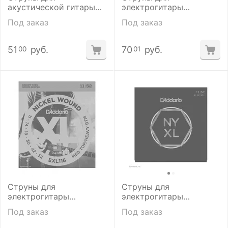
акустической гитары
электрогитары
D'addario XTAPB1047 10-
D'addario EXL-140-8 10-
Под заказ
Под заказ
47
74
51
руб.
70
руб.
00
01
Струны для
Струны для
электрогитары
электрогитары
D'addario EXL116
D'addario NYXL1152
Под заказ
Под заказ