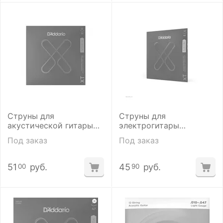
Струны для
Струны для
акустической гитары
электрогитары
D'addario XTAPB1152 11-
D'addario XTE1046
Под заказ
Под заказ
52
51
руб.
45
руб.
00
90