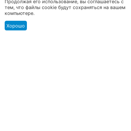
В наличии более 4000 наименований
Продолжая его использование, вы соглашаетесь с
тем, что файлы cookie будут сохраняться на вашем
товаров
компьютере.
От расходников до сценического
оборудования
Хорошо
Магазин
Оформление заказа
Контакты
© 2003 - 2026 Твой Звук - магазин музыкальных инструментов.
Адрес розничного магазина: г. Минск ул. В. Хоружей 1а. ЧТУП