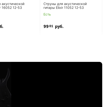
я акустической
Струны для акустической
ir 16052 12-53
гитары Elixir 11052 12-53
Есть
б.
99
руб.
01