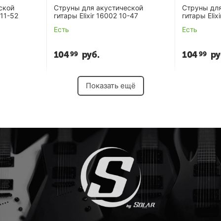
ской
Струны для акустической
Струны дл
 11-52
гитары Elixir 16002 10-47
гитары Elix
Есть
Есть
104
руб.
104
ру
99
99
Показать ещё