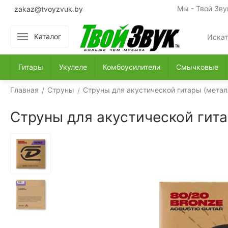
Мы - Твой Зву
zakaz@tvoyzvuk.by
Каталог
Гитары
Укулеле
Комбоусилители
Смычковые
Главная
Струны
Струны для акустической гитары (метал
/
/
Струны для акустической гит