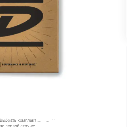
Выбрать комплект
11
по первой струне: