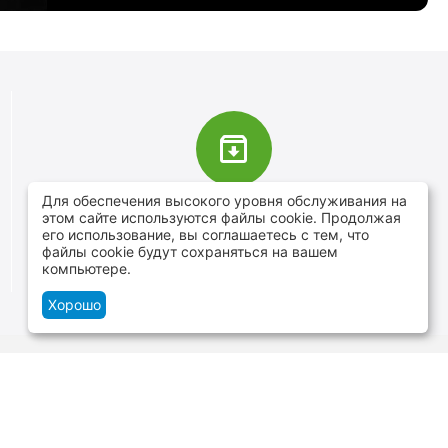
Для обеспечения высокого уровня обслуживания на
В наличии более 4000 наименований
этом сайте используются файлы cookie. Продолжая
товаров
его использование, вы соглашаетесь с тем, что
файлы cookie будут сохраняться на вашем
От расходников до сценического оборудования
компьютере.
Хорошо
Контакты
г.Минск, ул. В.Хоружей 1а, ТЦ Силуэт -
нижний уровень