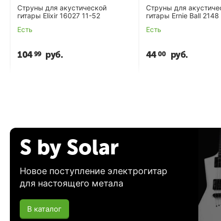
Струны для акустической
Струны для акустиче
гитары Elixir 16027 11-52
гитары Ernie Ball 2148
Есть
Есть
104
руб.
44
руб.
99
00
S by Solar
Новое поступление электрогитар
для настоящего метала
В каталог