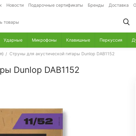
к
Новости
Подарочные сертификаты
Бренды
Доставка
О
Ударные
Микрофоны
Клавишные
Перкуссия
Д
л)
Струны для акустической гитары Dunlop DAB1152
/
ары Dunlop DAB1152